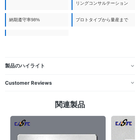
リングコンサルテーション
方法
納期遵守率98%
プロトタイプから量産まで
製品のハイライト
高品質 燃料電池用バイポーラプレート を高度な ケミカル
Customer Reviews
エッチング で製造。 13年以上 の経験を持つISO認証メー
カー。 燃料電池用バイポーラプレート：高性能エッチン
5.0
関連製品
グソリューション 燃料電池用バイポーラプレートとは？
Based on 50 reviews recently
燃料電池用バイポーラプレートは、燃料電池スタックの重
5
100%
要な構成要素であり、反応ガス（水素と酸素）の分配、電
4
0
流の収集、熱の除去、構造的サポートの提供を担います。
3
0
2
0
その精密な設計は、燃料電池の効率、耐久性、および出力