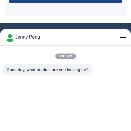
Jenny Peng
Shenzhen Xinhaisen Technology Limited
Tel:
0086-13510417251
6:07 AM
メールアドレス:
haily@xinhsen.com
Good day, what product are you looking for?
クイックリンク
家へ
製品
ビデオ
企業情報