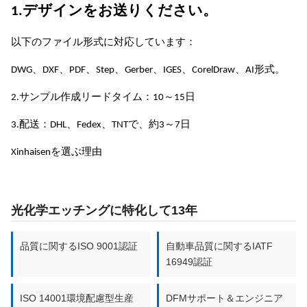
方法
1.デザインをお送りください。
–
チタンお
以下のファイル形式に対応しています：
2.0mm
0.01mm
600mm
よびチタ
DWG、DXF、PDF、Step、Gerber、IGES、CorelDraw、AI形式。
x 1500mm
ン合金
2.サンプル作成リードタイム：10～15日
–
チタンお
3.配送：DHL、Fedex、TNTで、約3～7日
2.0mm
0.01mm
700mm
よびチタ
x 2000mm
ン合金
Xinhaisenを選ぶ理由
–
チタンお
2.0mm
0.01mm
600mm
よびチタ
光化学エッチングに特化して13年
x 1500mm
ン合金
品質に関するISO 9001認証
自動車品質に関するIATF
バイポー
16949認証
ラプレー
–
トのカス
2.0mm
0.01mm
700mm
ISO 14001環境配慮型生産
DFMサポート＆エンジニア
タマイズ
x 2000mm