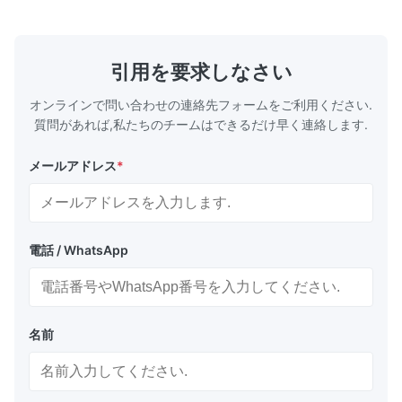
Our flow plates offer superior flow control,
solutions po
exceptional durability, and precise channel
components
geometries that optimize material
(heat-resist
distribution in production processes. Flow
structural 
引用を要求しなさい
Plate Features Complex, Burr
(surgical to
オンラインで問い合わせの連絡先フォームをご利用ください.
質問があれば,私たちのチームはできるだけ早く連絡します.
メールアドレス
*
電話 / WhatsApp
名前