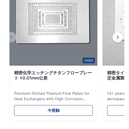
1
0
に直接影響します。 燃料電池用バイポーラプレートの主
な性能 超薄型＆軽量： コンパクトな燃料電池設計に最適
化。 高導電性： 効率的な電子伝達を保証。 耐腐食性：
W*y
W
過酷な化...
Nov 6.2025
Excellent
VIDEO
精密化学エッチングチタンフロープレー
精密タイタ
ト ±0.01mm公差
定金属製造
Precision-Etched Titanium Flow Plates for
13+ years ex
Heat Exchangers with High-Corrosion
aerospace, m
Resistance Flow Plate Overview Xinhaisen
applications.
Technology specializes in manufacturing
solutions wi
今接触
high-precision chemically etched flow
instant quo
plates for plastic injection molding, die
for High-Pe
casting, and other industrial applications.
Industries 