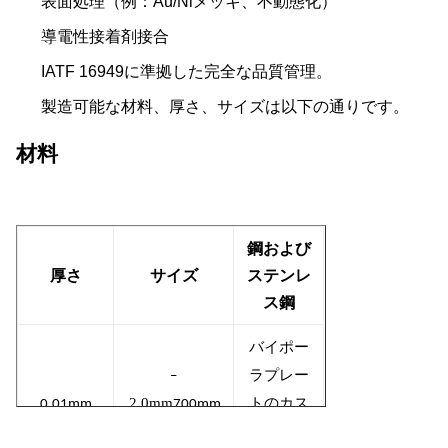
表面処理（例：Au/Niメッキ、不動態化）
導電性接着剤接合
IATF 16949に準拠した完全な品質管理。
製造可能な材料、厚さ、サイズは以下の通りです。
材料
鋼および
厚さ
サイズ
ステンレ
ス鋼
バイポー
–
ラプレー
2.0mm
0.01mm
700mm
トのカス
x 2000mm
タマイズ