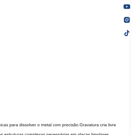
s para dissolver o metal com precisão.Gravatura cria livre
 as estruturas complexas necessárias em placas bipolares.