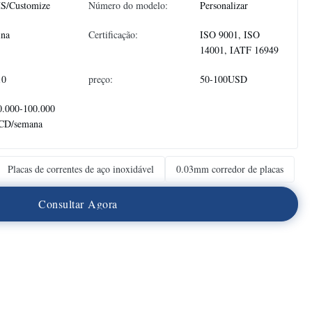
S/Customize
Número do modelo:
Personalizar
ina
Certificação:
ISO 9001, ISO
14001, IATF 16949
10
preço:
50-100USD
0.000-100.000
CD/semana
Placas de correntes de aço inoxidável
0.03mm corredor de placas
C
o
n
s
u
l
t
a
r
A
g
o
r
a