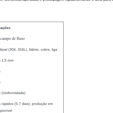
cações
 campo de fluxo
ável (304, 316L), titânio, cobre, liga
 1.5 mm
m
m
 (Uniformidade)
s rápidos (5-7 dias); produção em
ponível