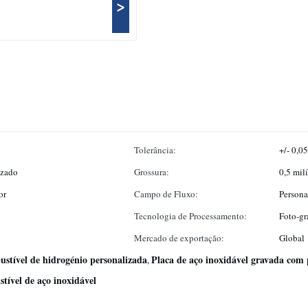
>
Tolerância:
+/- 0,0
izado
Grossura:
0,5 mil
or
Campo de Fluxo:
Persona
Tecnologia de Processamento:
Foto-gr
Mercado de exportação:
Global
ustível de hidrogénio personalizada
Placa de aço inoxidável gravada com 
,
tível de aço inoxidável