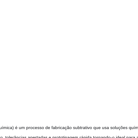
ica) é um processo de fabricação subtrativo que usa soluções química
xo, tolerâncias apertadas e prototipagem rápida,tornando-o ideal para