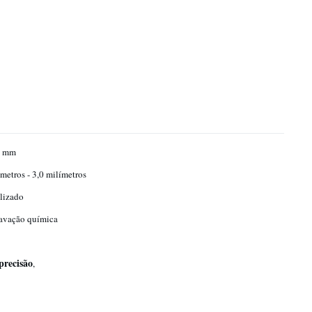
5 mm
ímetros - 3,0 milímetros
lizado
avação química
precisão
,