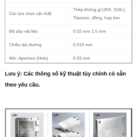
Thép không gỉ (304, 316L),
Các lựa chọn vật chất
Titanium, đồng, hợp kim
Độ dày vật liệu
0.02 mm 1.5 mm
Chiều dài đường
0.015 mm
Min. Aperture (Hole)
0.03 mm
Sự khoan dung chiều
±0,03 mm (hình đồng nhất)
Lưu ý: Các thông số kỹ thuật tùy chỉnh có sẵn
theo yêu cầu.
Sản xuất nguyên mẫu
Thời gian dẫn đầu
nhanh (5-7 ngày); Sản xuất
hàng loạt có sẵn
Như khắc, thụ động hoặc
Xét bề mặt
xử lý bề mặt tùy chỉnh