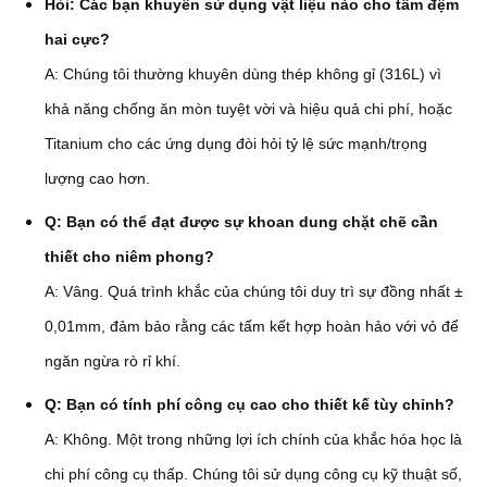
Hỏi: Các bạn khuyên sử dụng vật liệu nào cho tấm đệm
hai cực?
A: Chúng tôi thường khuyên dùng thép không gỉ (316L) vì
khả năng chống ăn mòn tuyệt vời và hiệu quả chi phí, hoặc
Titanium cho các ứng dụng đòi hỏi tỷ lệ sức mạnh/trọng
lượng cao hơn.
Q: Bạn có thể đạt được sự khoan dung chặt chẽ cần
thiết cho niêm phong?
A: Vâng. Quá trình khắc của chúng tôi duy trì sự đồng nhất ±
0,01mm, đảm bảo rằng các tấm kết hợp hoàn hảo với vỏ để
ngăn ngừa rò rỉ khí.
Q: Bạn có tính phí công cụ cao cho thiết kế tùy chỉnh?
A: Không. Một trong những lợi ích chính của khắc hóa học là
chi phí công cụ thấp. Chúng tôi sử dụng công cụ kỹ thuật số,