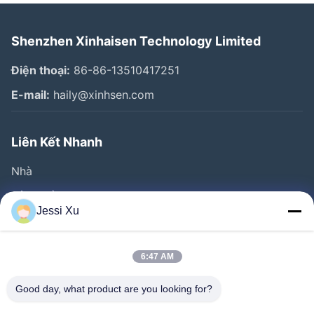
Shenzhen Xinhaisen Technology Limited
Điện thoại:
86-86-13510417251
E-mail:
haily@xinhsen.com
Liên Kết Nhanh
Nhà
Sản Phẩm
Jessi Xu
Video
Về Chúng Tôi
6:47 AM
Tham Quan Nhà Máy
Good day, what product are you looking for?
Kiểm Soát Chất Lượng