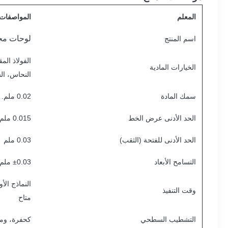
المعلم
المواصفات
لوحات مج
اسم المنتج
الخيارات المادية
النحاس، ال
سمك المادة
0.02 ملم. 1.5 ملم
الحد الأدنى عرض الخط
0.015 ملم
الحد الأدنى للفتحة (الثقب)
0.03 ملم
التسامح الأبعاد
±0.03 ملم (التوحيد)
وقت التنفيذ
متاح
التشطيب السطحي
كحفرة، وم