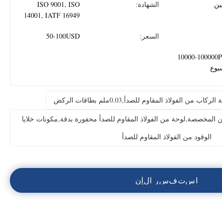
ين
الشهادة:
ISO 9001, ISO
14001, IATF 16949
السعر:
50-100USD
10000-100000
بوع
ين المخصصة,لوحة من الفولاذ المقاوم للصدأ محفورة بدقة,مكونات خلايا
الوقود من الفولاذ المقاوم للصدأ
ا
س
ت
ف
س
ر
ا
ل
آ
ن