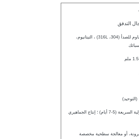
ال التدفق
الفولاذ المقاوم للصدأ (304، 316L) ، التيتانيوم،
سبائك
النماذج الأولية السريعة (5-7 أيام) ؛ إنتاج الجماهيري
رونة، أو معالجة سطحية مخصصة