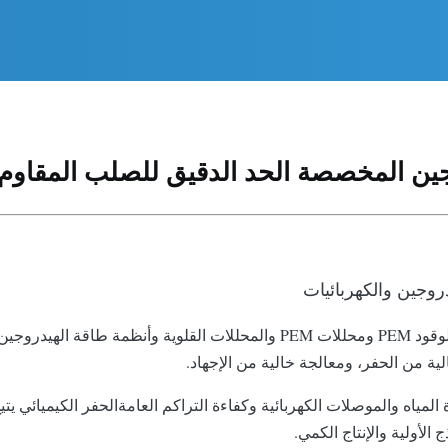
جين المخصصة الحد الدقيق للصلب المقاوم 
روجين والكهربائيات
تتميز Xinhaisen بتصنيع لوحات حركة حركة عالية الدقة لخلايا الوقود PEM ومحللات
لية من الحفر، ومعالجة خالية من الإجهاد.
لمياه والموصلات الكهربائية وكفاءة التراكم العامةالحفر الكيميائي يت
 الأولية والإنتاج الكمي.