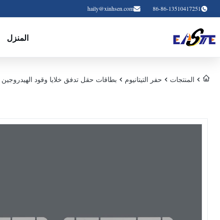
haily@xinhsen.com
86-86-13510417251
المنزل
المنتجات
حفر التيتانيوم
بطاقات حقل تدفق خلايا وقود الهيدروجين 