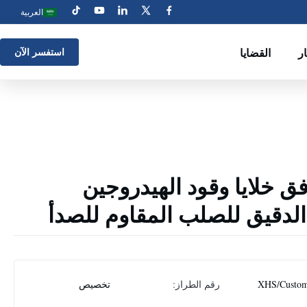
العربية
ار
القضايا
استفسر الآن
 خلايا وقود الهيدروجين
لدقيق للصلب المقاوم للصدأ
XHS/Custom
رقم الطراز:
تخصيص