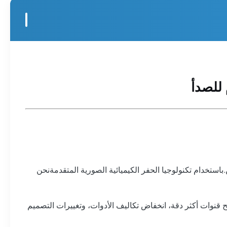
للصدأ
 PEM والمحللات القلوية وأنظمة طاقة الهيدروجين.باستخدام تكنولوجيا الحفر الكيميائية الصورية المتقدمةنحن
يح قنوات أكثر دقة، انخفاض تكاليف الأدوات، وتغييرات التصميم