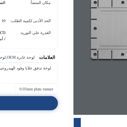
مكان المنشأ:
الص
الحد الأدنى لكمية الطلب:
10
القدرة على التوريد:
PCD
/ أس
العلامات
لوحة عابرة OEM,لوحة الركاب من الفولاذ المقاوم للصدأ,0.03ملم بطاقات الركض
لوحة تدفق خلايا وقود الهيدروج
0.03mm plate runner