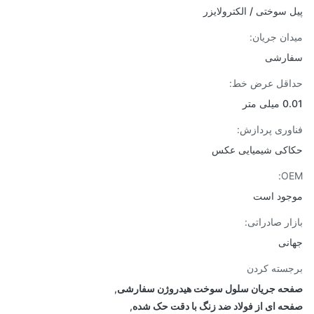
 سوختی / الکترولایزر
ان جریان:
ارشی
اقل عرض خط:
ی متر
وری پردازش:
کی شیمیایی عکس
O
ود است
ار صادراتی:
نی
سته کردن
ه جریان سلول سوخت هیدروژن سفارشی
,
ه ای از فولاد ضد زنگ با دقت حک شده
,