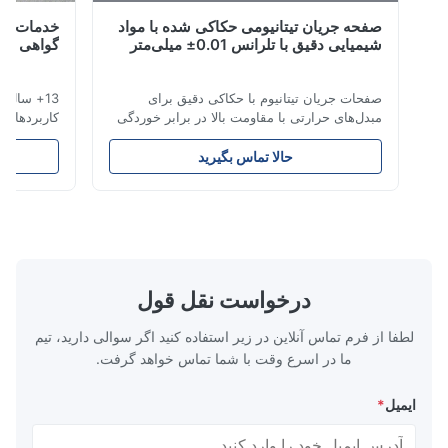
S*r
صفحه جریان تیتانیومی حکاکی شده با مواد
خدمات صیقل تی
شیمیایی دقیق با تلرانس 0.01± میلی‌متر
گواهی شده ایز
Dec 29.2025
So beautiful! Ni
صفحات جریان تیتانیوم با حکاکی دقیق برای
13+ سال تخصص 
مبدل‌های حرارتی با مقاومت بالا در برابر خوردگی
کاربردهای هوافض
M*.
مرور کلی صفحات جریانشرکت Xinhaisen
Technology در تولید صفحات جریان با حکاکی
تحویل رقابتی. ق
حالا تماس بگیرید
ح
شیمیایی با دقت بالا برای قالب‌گیری تزریقی
حکاکی تیتانیوم بر
Jun 18.2025
پلاستیک، ریخته‌گری دایکست و سایر کاربردهای
صنایعی که ما به 
The etched bipolar plates meet our drawings very well, w
صنعتی تخصص دارد. صفحات جریان ما کنترل
حکاکی تیتانیوم م
consistent channel accuracy and clean edg
جریان برتر، دو...
سرا...
درخواست نقل قول
لطفا از فرم تماس آنلاین در زیر استفاده کنید اگر سوالی دارید، تیم
ما در اسرع وقت با شما تماس خواهد گرفت.
ایمیل
*