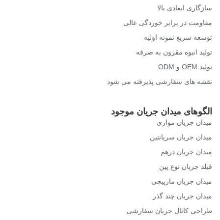
گاری ابعادی بالا
ومت در برابر خوردگی عالی
عه سریع نمونه اولیه
ید انبوه مقرون به صرفه
O و ODM
ه های سفارشی پذیرفته می شود
گوهای میدان جریان موجود
ان جریان موازی
ان جریان سرپانتین
ان جریان درهم
د جریان نوع پین
ان جریان مارپیچی
ان جریان چند گذر
حی کانال جریان سفارشی