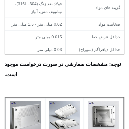
فولاد ضد زنگ (304، 316L)،
زینه های مواد
تیتانیوم، مس، آلیاژ
خامت مواد
0.02 میلی متر - 1.5 میلی متر
داقل عرض خط
0.015 میلی متر
داقل دیافراگم (سوراخ)
0.03 میلی متر
حمل ابعادی
0.03 ± میلی متر (یکنواختی)
وجه: مشخصات سفارشی در صورت درخواست موجود
است.
نمونه سازی سریع (5-7 روز)؛
مان سرب
تولید انبوه در دسترس است
به صورت پردازش سطحی اچ
ایان سطح
شده، غیرفعال شده یا سفارشی