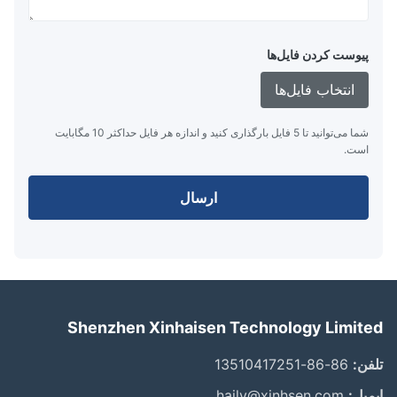
پیوست کردن فایل‌ها
انتخاب فایل‌ها
شما می‌توانید تا 5 فایل بارگذاری کنید و اندازه هر فایل حداکثر 10 مگابایت
است.
ارسال
Shenzhen Xinhaisen Technology Limit
ن:
86-86-13510417251
یل:
haily@xinhsen.com