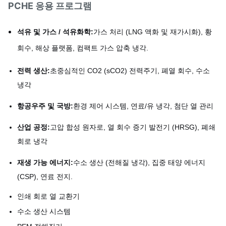
PCHE 응용 프로그램
석유 및 가스 / 석유화학:
가스 처리 (LNG 액화 및 재가시화), 황
회수, 해상 플랫폼, 컴팩트 가스 압축 냉각.
전력 생산:
초중심적인 CO2 (sCO2) 전력주기, 폐열 회수, 수소
냉각
항공우주 및 국방:
환경 제어 시스템, 연료/유 냉각, 첨단 열 관리
산업 공정:
고압 합성 원자로, 열 회수 증기 발전기 (HRSG), 폐쇄
회로 냉각
재생 가능 에너지:
수소 생산 (전해질 냉각), 집중 태양 에너지
(CSP), 연료 전지.
인쇄 회로 열 교환기
수소 생산 시스템