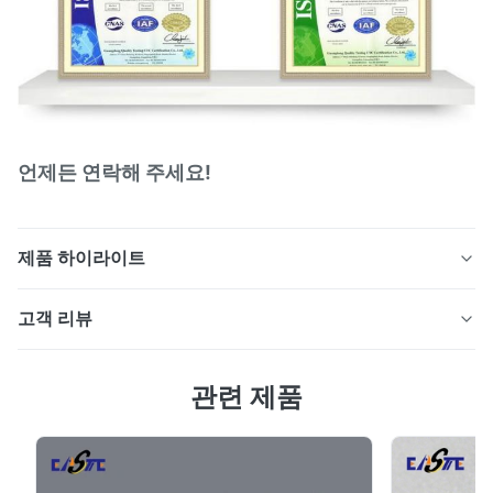
언제든 연락해 주세요!
제품 하이라이트
인쇄 회로 열 교환기용 고급 광화학 가공을 통해 제조된 정
고객 리뷰
밀 에칭 PCHE 플레이트입니다. 맞춤형 마이크로채널 패
턴, 버(Burr) 없는 모서리, 엄격한 공차 및 스테인리스강, 니
4.7
켈, 티타늄, 수소용 특수 합금, Aerospa를 포함한 소재
관련 제품
최근 50개의 리뷰를 바탕으로
5
67%
4
33%
3
0