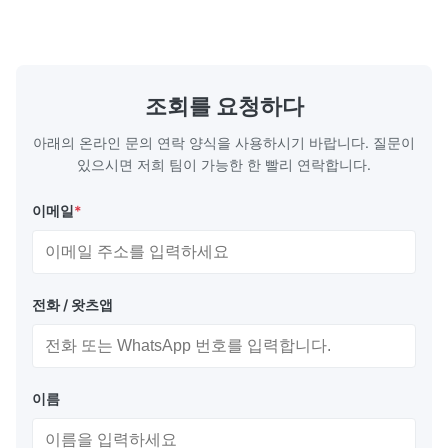
하학으로 생산 과정에서 재료 분포를 최적화합
품에 동력을 
Oct 7.2025
니다. 흐름판 특징 복잡하고 뚫리지 않는 채널:
열 엔진 부품
에칭은 기계적 스트레스나 부러짐 없이 부드럽
도구, 이식 
Reliable supplier for custom titanium bipolar plates. The etching
고 정확한 마이크로 채널을 생성하여 최적의 유
(EMI/RFI
quality is stable and repeatable.
체 흐름과 밀폐를 보장합니다. 비교할 수 없는
성 연료 전지
조회를 요청하다
디자인 자유:하드 툴링의 높은 비용이나 진행
칭 ...
...
아래의 온라인 문의 연락 양식을 사용하시기 바랍니다. 질문이
있으시면 저희 팀이 가능한 한 빨리 연락합니다.
이메일
*
전화 / 왓츠앱
이름