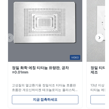
2
0
1
0
Mark S.
M
Nov 26.2025
Professional team with deep experience in metal bipolar plate
manufacturing.
VIDEO
P*r
P
정밀 화학 에칭 티타늄 유량판, 공차
정밀 티타늄
±0.01mm
제조
Nov 25.2025
The products made by this company are quite good. They
고성질의 열교환기용 정밀석조 티타늄 흐름판
13년 이상 
helped me adjust the data in the early stage. The service is
흐름판 개요신하이젠 테크놀로지는 플라스틱
티타늄 에칭 전
also very good.
주사형조, 다이?? 스 및 기타 산업용 용품에 대
는 리드 타임
한 고 정밀 화학적 인 발각 흐름 판 제조에 전문
기! 고성능 
지금 접촉하세요
적입니다.우리의 흐름판은 우수한 흐름 통제를
스 당사가 
Thomas K.
T
제공합니다, 뛰어난 내구성 및 정확한 채널 기
솔루션은 다