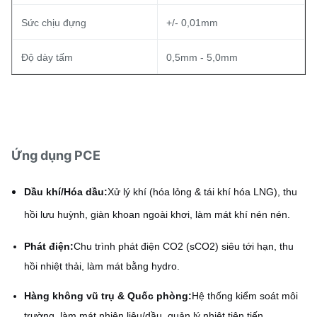
Sức chịu đựng
+/- 0,01mm
Độ dày tấm
0,5mm - 5,0mm
Ứng dụng PCE
Dầu khí/Hóa dầu:
Xử lý khí (hóa lỏng & tái khí hóa LNG), thu
hồi lưu huỳnh, giàn khoan ngoài khơi, làm mát khí nén nén.
Phát điện:
Chu trình phát điện CO2 (sCO2) siêu tới hạn, thu
hồi nhiệt thải, làm mát bằng hydro.
Hàng không vũ trụ & Quốc phòng:
Hệ thống kiểm soát môi
trường, làm mát nhiên liệu/dầu, quản lý nhiệt tiên tiến.