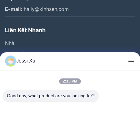
E-mail:
haily@xinhsen.com
Liên Kết Nhanh
Nhà
Sản Phẩm
Jessi Xu
Video
Về Chúng Tôi
2:15 PM
Tham Quan Nhà Máy
Good day, what product are you looking for?
Kiểm Soát Chất Lượng
Liên Hệ Chúng Tôi
Tin Tức
Các Vụ Án