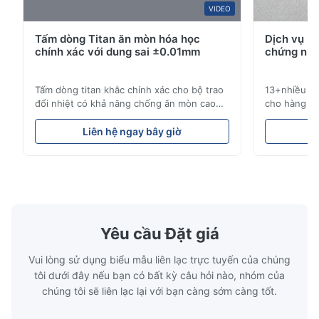
VIDEO
P*r
P
Tấm dòng Titan ăn mòn hóa học
Dịch vụ k
chính xác với dung sai ±0.01mm
chứng nhậ
Nov 25.2025
The products made by this company are quite good. They
Tấm dòng titan khắc chính xác cho bộ trao
13+nhiều nă
helped me adjust the data in the early stage. The service is
đổi nhiệt có khả năng chống ăn mòn cao
cho hàng kh
also very good.
Tổng quan về tấm dòngXinhaisen
công nghiệp
Technology chuyên sản xuất các tấm dòng
pháp chu kỳ
Liên hệ ngay bây giờ
L
được khắc hóa học có độ chính xác cao cho
tranh. Dịch
Thomas K.
T
khuôn ép nhựa, đúc khuôn và các ứng
hiệu suất c
dụng công nghiệp khác. Các tấm dòng của
chúng tôi ph
Oct 7.2025
chúng tôi cung cấp khả năng ki...
của chúng ..
Reliable supplier for custom titanium bipolar plates. The etching
quality is stable and repeatable.
Yêu cầu Đặt giá
Vui lòng sử dụng biểu mẫu liên lạc trực tuyến của chúng
tôi dưới đây nếu bạn có bất kỳ câu hỏi nào, nhóm của
chúng tôi sẽ liên lạc lại với bạn càng sớm càng tốt.