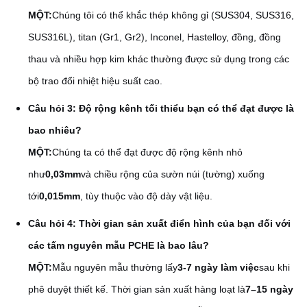
MỘT:
Chúng tôi có thể khắc thép không gỉ (SUS304, SUS316,
SUS316L), titan (Gr1, Gr2), Inconel, Hastelloy, đồng, đồng
thau và nhiều hợp kim khác thường được sử dụng trong các
bộ trao đổi nhiệt hiệu suất cao.
Câu hỏi 3: Độ rộng kênh tối thiểu bạn có thể đạt được là
bao nhiêu?
MỘT:
Chúng ta có thể đạt được độ rộng kênh nhỏ
như
0,03mm
và chiều rộng của sườn núi (tường) xuống
tới
0,015mm
, tùy thuộc vào độ dày vật liệu.
Câu hỏi 4: Thời gian sản xuất điển hình của bạn đối với
các tấm nguyên mẫu PCHE là bao lâu?
MỘT:
Mẫu nguyên mẫu thường lấy
3-7 ngày làm việc
sau khi
phê duyệt thiết kế. Thời gian sản xuất hàng loạt là
7–15 ngày