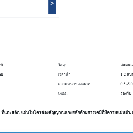
>
พ์
วัสดุ:
สแตนเ
าย
เวลานำ:
1-2 สัป
ความหนาของแผ่น:
0.5 -5.
OEM:
รองรับ
ที่แกะสลัก
แผ่นไมโครช่องสัญญาณแกะสลักด้วยสารเคมีที่มีความแม่นยำ
,
,