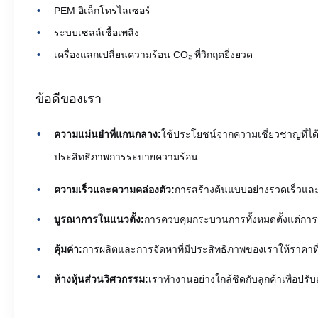
PEM อิเล็กโทรไลเซอร์
ระบบเซลล์เชื้อเพลิง
เครื่องแลกเปลี่ยนความร้อน CO₂ ที่วิกฤตยิ่งยวด
ข้อดีของเรา
ความแม่นยำที่แกนกลาง:
ใช้ประโยชน์จากความเชี่ยวชาญที่ได
ประสิทธิภาพการระบายความร้อน
ความเร็วและความคล่องตัว:
การสร้างต้นแบบอย่างรวดเร็วและก
บูรณาการในแนวตั้ง:
การควบคุมกระบวนการทั้งหมดตั้งแต่การ
คุ้มค่า:
การผลิตและการจัดหาที่มีประสิทธิภาพของเราให้ราคาที
ห้างหุ้นส่วนวิศวกรรม:
เราทำงานอย่างใกล้ชิดกับลูกค้าเพื่อป