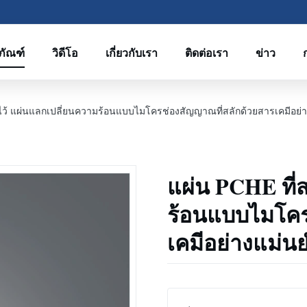
ภัณฑ์
วิดีโอ
เกี่ยวกับเรา
ติดต่อเรา
ข่าว
กไว้ แผ่นแลกเปลี่ยนความร้อนแบบไมโครช่องสัญญาณที่สลักด้วยสารเคมีอย่
แผ่น PCHE ที่
ร้อนแบบไมโคร
เคมีอย่างแม่น