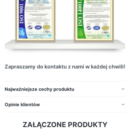
Zapraszamy do kontaktu z nami w każdej chwili!
Najważniejsze cechy produktu
Precyzyjnie trawione płytki PCHE produkowane w
Opinie klientów
drodze zaawansowanej obróbki fotochemicznej do
wymienników ciepła z obwodami drukowanymi.
4.7
ZAŁĄCZONE PRODUKTY
Niestandardowe wzory mikrokanalików, krawędzie
Na podstawie 50 ostatnich recenzji