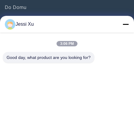
Do Domu
Produkty
Jessi Xu
Filmy
O Nas
3:06 PM
Wycieczka Po Fabryce
Good day, what product are you looking for?
Kontrola Jakości
Skontaktuj Się Z Nami
Nowości
Sprawy
Chodź Za Nami.