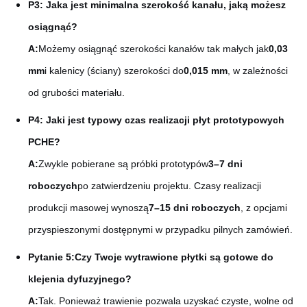
P3: Jaka jest minimalna szerokość kanału, jaką możesz
osiągnąć?
A:
Możemy osiągnąć szerokości kanałów tak małych jak
0,03
mm
i kalenicy (ściany) szerokości do
0,015 mm
, w zależności
od grubości materiału.
P4: Jaki jest typowy czas realizacji płyt prototypowych
PCHE?
A:
Zwykle pobierane są próbki prototypów
3–7 dni
roboczych
po zatwierdzeniu projektu. Czasy realizacji
produkcji masowej wynoszą
7–15 dni roboczych
, z opcjami
przyspieszonymi dostępnymi w przypadku pilnych zamówień.
Pytanie 5:
Czy Twoje wytrawione płytki są gotowe do
klejenia dyfuzyjnego?
A:
Tak. Ponieważ trawienie pozwala uzyskać czyste, wolne od