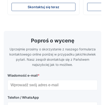
odporności na korozję Przegląd płyty
przemysłowy
przepływowejXinhaisen Technology
kompleksow
Skontaktuj się teraz
specjalizuje się w produkcji
konkurencyjn
Thomas K.
T
wysokoprecyzyjnych płyt przepływowych z
Uzyskaj na
chemią etynową do formowania
trawienia t
Oct 7.2025
wtryskowego plastiku, odlewania na maty i
wydajnościB
innych zastosowa...
Reliable supplier for custom titanium bipolar plates. The etching
quality is stable and repeatable.
Poproś o wycenę
Uprzejmie prosimy o skorzystanie z naszego formularza
kontaktowego online poniżej w przypadku jakichkolwiek
pytań. Nasz zespół skontaktuje się z Państwem
najszybciej jak to możliwe.
Wiadomość e-mail
*
Telefon / WhatsApp