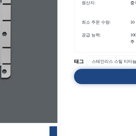
원산지:
중
최소 주문 수량:
10
공급 능력:
10
주
태그
스테인리스 스틸 티타늄