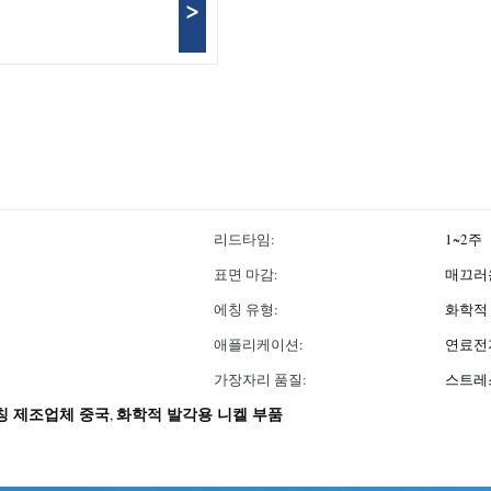
>
리드타임:
1~2주
표면 마감:
매끄러
에칭 유형:
화학적
애플리케이션:
연료전지
가장자리 품질:
스트레
칭 제조업체 중국
화학적 발각용 니켈 부품
,