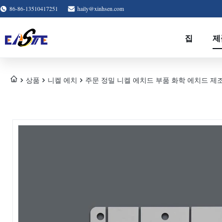
86-86-13510417251
haily@xinhsen.com
집
제
상품
니켈 에치
주문 정밀 니켈 에치드 부품 화학 에치드 제