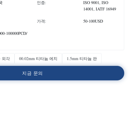
국
인증:
ISO 9001, ISO
14001, IATF 16949
가격:
50-100USD
000-100000PCD/
 외각
00.02mm 티타늄 에치
1.5mm 티타늄 판
지
금
문
의