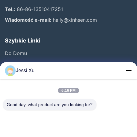
Tel.:
86-86-13510417251
Wiadomość e-mail:
haily@xinhsen.com
Szybkie Linki
Do Domu
Produkty
Jessi Xu
Filmy
O Nas
6:16 PM
Wycieczka Po Fabryce
Good day, what product are you looking for?
Kontrola Jakości
Skontaktuj Się Z Nami
Nowości