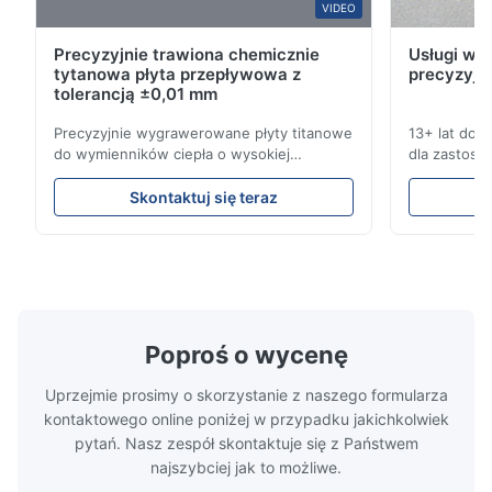
VIDEO
Precyzyjnie trawiona chemicznie
Usługi wyt
tytanowa płyta przepływowa z
precyzyjn
tolerancją ±0,01 mm
Precyzyjnie wygrawerowane płyty titanowe
13+ lat doś
do wymienników ciepła o wysokiej
dla zastoso
odporności na korozję Przegląd płyty
przemysłowy
przepływowejXinhaisen Technology
kompleksow
Skontaktuj się teraz
specjalizuje się w produkcji
konkurencyjn
wysokoprecyzyjnych płyt przepływowych z
Uzyskaj na
chemią etynową do formowania
trawienia t
wtryskowego plastiku, odlewania na maty i
wydajnościB
innych zastosowa...
Poproś o wycenę
Uprzejmie prosimy o skorzystanie z naszego formularza
kontaktowego online poniżej w przypadku jakichkolwiek
pytań. Nasz zespół skontaktuje się z Państwem
najszybciej jak to możliwe.