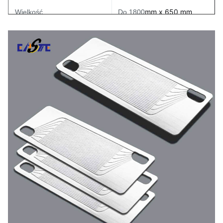
mm x 650 mm
Wielkość
Do 1800
Proces
Fotografia Ety chemiczne
Gładkie krawędzie, bez
Wykończenie powierzchni
wgniecenia, z zachowaniem
precyzyjnej geometrii.
Prototyp
Wsparcie