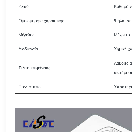
Υλικό
Καθαρό νι
Ομοιομορφία χαρακτικής
Ψηλά, σε 
Μέγεθος
Μέχρι το
Διαδικασία
Χημική χ
Λάβδιες 
Τελεία επιφάνειας
διατήρηση
Πρωτότυπο
Υποστηρι