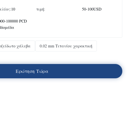
ελίας:
10
τιμή:
50-100USD
000-100000 PCD
εβδομάδα
οξείδωτο χάλυβα
0.02 mm Τιτανίου χαρακτική
Ε
ρ
ώ
τ
η
σ
η
Τ
ώ
ρ
α