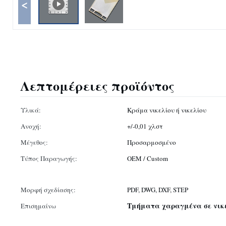
<
Λεπτομέρειες προϊόντος
Υλικά:
Κράμα νικελίου ή νικελίου
Ανοχή:
+/-0,01 χλστ
Μέγεθος:
Προσαρμοσμένο
Τύπος Παραγωγής:
OEM / Custom
Μορφή σχεδίασης:
PDF, DWG, DXF, STEP
Τμήματα χαραγμένα σε νικέ
Επισημαίνω