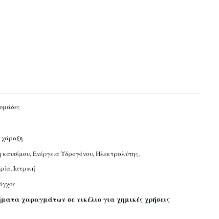
δομάδες
 χάραξη
 καυσίμου, Ενέργεια Υδρογόνου, Ηλεκτρολύτης,
ία, Ιατρική
άγχος
ματα χαραγμάτων σε νικέλιο για χημικές χρήσεις