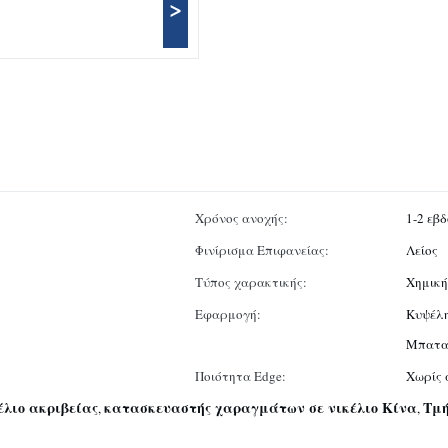
>
Χρόνος ανοχής:
1-2 εβ
Φινίρισμα Επιφανείας:
Λείος
Τύπος χαρακτικής:
Χημική
Εφαρμογή:
Κυψέλη
Μπαταρ
Ποιότητα Edge:
Χωρίς 
λιο ακριβείας
κατασκευαστής χαραγμάτων σε νικέλιο Κίνα
Τμή
,
,