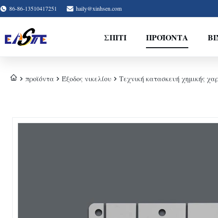
86-86-13510417251
haily@xinhsen.com
ΣΠΊΤΙ
ΠΡΟΪΌΝΤΑ
ΒΊ
προϊόντα
Έξοδος νικελίου
Τεχνική κατασκευή χημικής χα