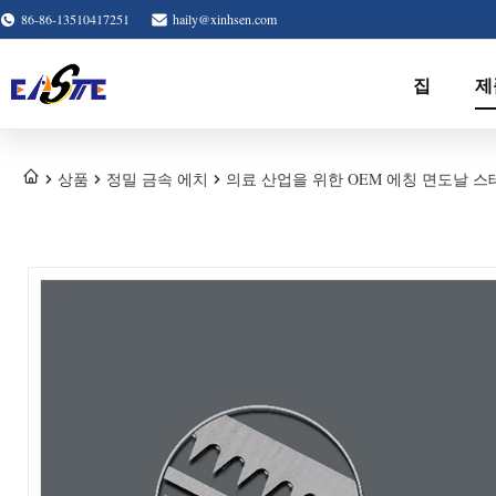
86-86-13510417251
haily@xinhsen.com
집
제
상품
정밀 금속 에치
의료 산업을 위한 OEM 에칭 면도날 