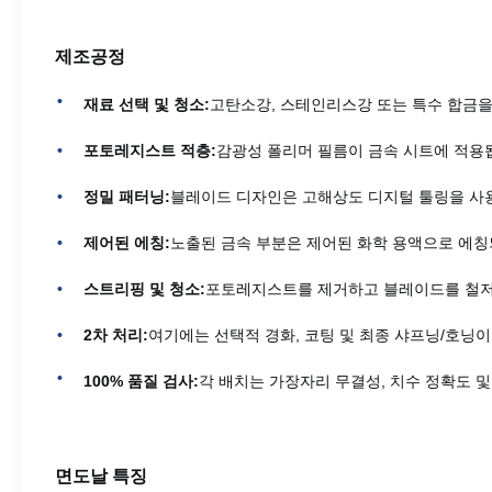
제조공정
재료 선택 및 청소:
고탄소강, 스테인리스강 또는 특수 합금
포토레지스트 적층:
감광성 폴리머 필름이 금속 시트에 적용
정밀 패터닝:
블레이드 디자인은 고해상도 디지털 툴링을 사
제어된 에칭:
노출된 금속 부분은 제어된 화학 용액으로 에
스트리핑 및 청소:
포토레지스트를 제거하고 블레이드를 철저
2차 처리:
여기에는 선택적 경화, 코팅 및 최종 샤프닝/호닝이
100% 품질 검사:
각 배치는 가장자리 무결성, 치수 정확도 및
면도날 특징