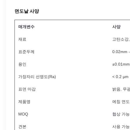
면도날 사양
매개변수
사양
재료
고탄소강,
표준두께
0.02mm 
용인
±0.01mm
가장자리 선명도(Ra)
< 0.2 
표면 마감
밝음, 무
제품명
에칭 면
MOQ
협상 가능
견본
사용 가능