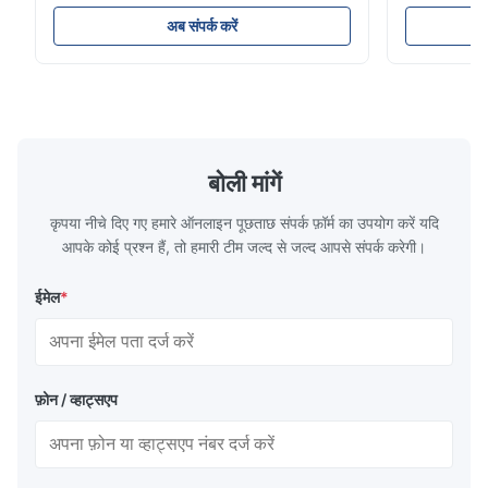
अवलोकनसिन्हाइसेन प्रौद्योगिकी प्लास्टिक इंजेक्शन मोल्डिंग,
आईएटीएफ-प्रमाण
डाई कास्टिंग और अन्य औद्योगिक अनुप्रयोगों के लिए उच्च
साइकिल समाधान।
Dec 10.2025
अब संपर्क करें
परिशुद्धता रासायनिक रूप से उत्कीर्ण प्रवाह प्लेटों के निर्माण
अनुप्रयोगों के 
Good comunication, fullfilled as expected. Fully satisfied.
में माहिर है।हमारे प्रवा...
हम सेवा करते हैं
बोली मांगें
कृपया नीचे दिए गए हमारे ऑनलाइन पूछताछ संपर्क फ़ॉर्म का उपयोग करें यदि
आपके कोई प्रश्न हैं, तो हमारी टीम जल्द से जल्द आपसे संपर्क करेगी।
ईमेल
*
फ़ोन / व्हाट्सएप