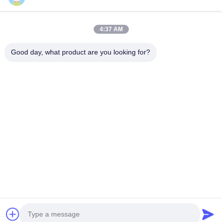
वीडियो
हमारे बारे में
4:37 AM
फैक्टरी यात्रा
Good day, what product are you looking for?
गुणवत्ता नियंत्रण
हमसे संपर्क करें
समाचार
मामले
हमारे पीछे आओ
©2025- Shenzhen Xinhaisen Technology Limited. सभी अधिकार सुरक्षित हैं।