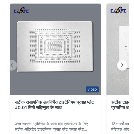
ब्लेड समाधान।
5
67%
4
33%
3
0
2
0
1
0
David
D
Jan 26.2026
The product is ultra-precision.
W*r
VIDEO
W
सटीक रासायनिक उत्कीर्णित टाइटेनियम प्रवाह प्लेट
सटीक टाइटेनि
Dec 11.2025
±0.01 मिमी सहिष्णुता के साथ
प्रमाणित धातु न
Good.The product is precise and the packaging is excellent.
उच्च संक्षारण प्रतिरोध के साथ हीट एक्सचेंजर के लिए
13+ वर्षों का टा
Aaron
सटीक-एट्रिटेड टाइटेनियम प्रवाह प्लेट प्रवाह प्लेट
मेडिकल और औद्
A