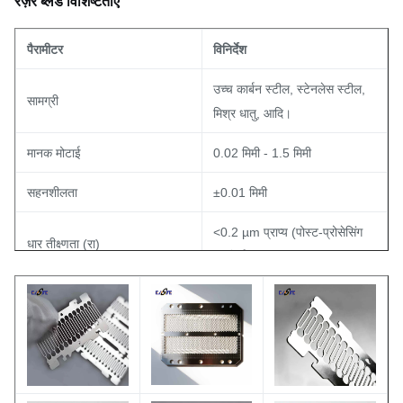
रेज़र ब्लेड विशिष्टताएँ
पैरामीटर
विनिर्देश
उच्च कार्बन स्टील, स्टेनलेस स्टील,
सामग्री
मिश्र धातु, आदि।
मानक मोटाई
0.02 मिमी - 1.5 मिमी
सहनशीलता
±0.01 मिमी
<0.2 µm प्राप्य (पोस्ट-प्रोसेसिंग
धार तीक्ष्णता (रा)
पर निर्भर)
उज्ज्वल, मैट, या आवश्यकता के
सतही समापन
अनुसार
प्रोडक्ट का नाम
नक़्क़ाशीदार रेज़र ब्लेड
MOQ
बातचीत योग्य