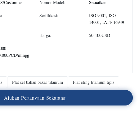
S/Customize
Nomor Model:
Sesuaikan
na
Sertifikasi:
ISO 9001, ISO
14001, IATF 16949
Harga:
50-100USD
000-
0.000PCD/mingg
us
Plat sel bahan bakar titanium
Plat eting titanium tipis
A
j
u
k
a
n
P
e
r
t
a
n
y
a
a
n
S
e
k
a
r
a
n
g