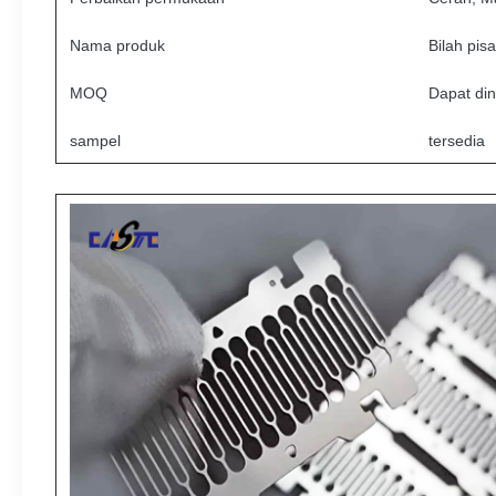
Nama produk
Bilah pis
MOQ
Dapat di
sampel
tersedia