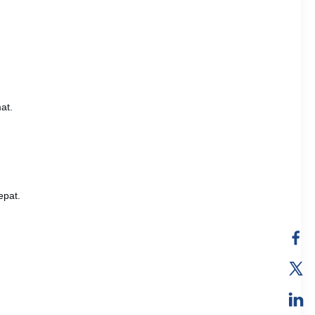
at.
epat.