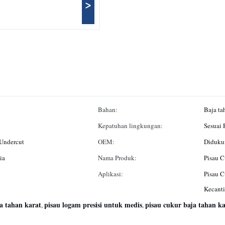
>
Bahan:
Baja ta
Kepatuhan lingkungan:
Sesuai
 Undercut
OEM:
Diduku
ia
Nama Produk:
Pisau C
Aplikasi:
Pisau C
Kecant
a tahan karat
pisau logam presisi untuk medis
pisau cukur baja tahan ka
,
,