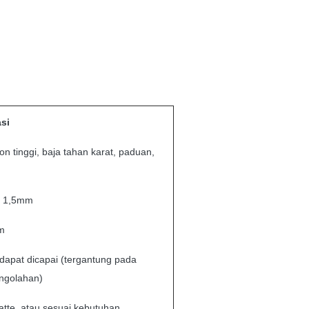
asi
on tinggi, baja tahan karat, paduan,
- 1,5mm
m
dapat dicapai (tergantung pada
ngolahan)
tte, atau sesuai kebutuhan