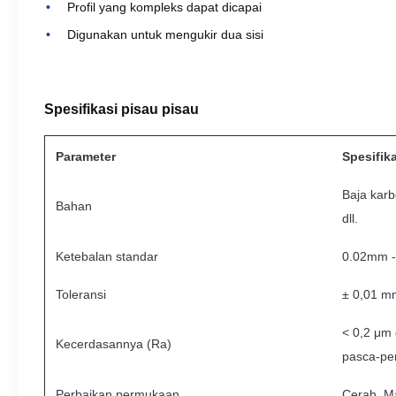
Profil yang kompleks dapat dicapai
Digunakan untuk mengukir dua sisi
Spesifikasi pisau pisau
Parameter
Spesifik
Baja karb
Bahan
dll.
Ketebalan standar
0.02mm 
Toleransi
± 0,01 m
< 0,2 μm 
Kecerdasannya (Ra)
pasca-pe
Perbaikan permukaan
Cerah, Ma