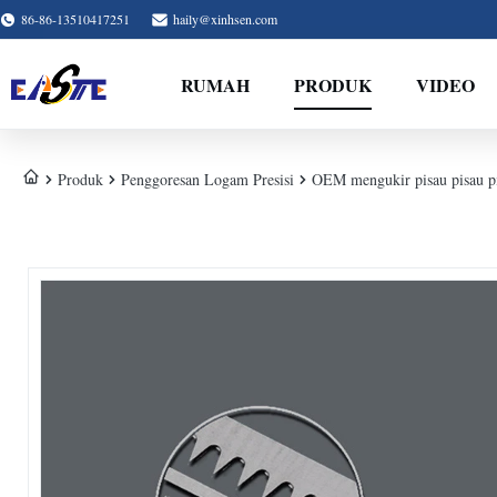
86-86-13510417251
haily@xinhsen.com
RUMAH
PRODUK
VIDEO
Produk
Penggoresan Logam Presisi
OEM mengukir pisau pisau pis