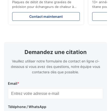
Plaques de débit de titane gravées de
13+ années 
Aaron
précision pour échangeurs de chaleur à
titane pour 
A
haute résistance à la corrosion Vue d'
médicales et
ensemble de la plaque de débitXinhaisen
solutions c
Dec 10.2025
Contact maintenant
Technology est spécialisée dans la
livraison co
Good comunication, fullfilled as expected. Fully satisfied.
fabrication de plaques d'écoulement
instantané !
gravées chimiquement de haute précision
pour applic
pour le moulage par injection ...
Secteurs que
Demandez une citation
Veuillez utiliser notre formulaire de contact en ligne ci-
dessous si vous avez des questions, notre équipe vous
contactera dès que possible.
Email
*
Téléphone / WhatsApp