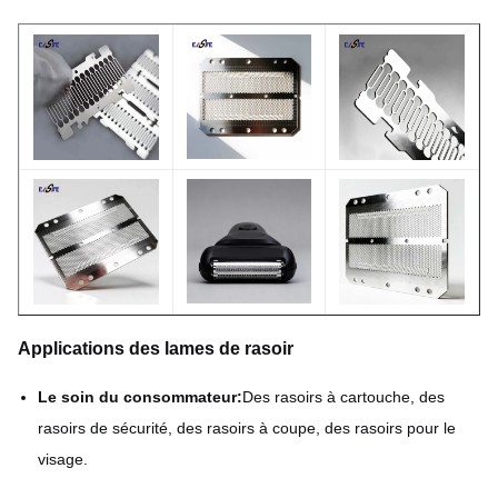
< 0,2 μm réalisable
Aperçu de la résistance à
(dépendant du post-
l'usure
traitement)
Brillant, Mat, ou selon les
Finition de surface
exigences
Nom du produit
Blades de rasoir gravées
Quantité de produit
Négociable
échantillon
à disposition
Applications des lames de rasoir
Le soin du consommateur:
Des rasoirs à cartouche, des
rasoirs de sécurité, des rasoirs à coupe, des rasoirs pour le
visage.