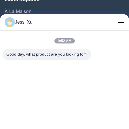
À La Maison
Produits
Jessi Xu
Vidéos
A Propos De Nous
9:52 AM
Visite D'usine
Good day, what product are you looking for?
Contrôle De La Qualité
Contact
Nouvelles
Les Affaires
Suivez-Nous!