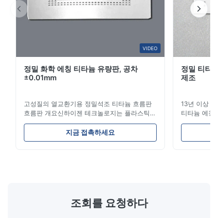
Jan 22.2026
Samples matched our CAD files precisely. We moved forward
to pilot production smoothly.
VIDEO
Thomas K.
T
정밀 화학 에칭 티타늄 유량판, 공차
정밀 티타늄
±0.01mm
제조
Oct 7.2025
Reliable supplier for custom titanium bipolar plates. The etching
고성질의 열교환기용 정밀석조 티타늄 흐름판
13년 이상 
quality is stable and repeatable.
흐름판 개요신하이젠 테크놀로지는 플라스틱
티타늄 에칭 전
주사형조, 다이?? 스 및 기타 산업용 용품에 대
는 리드 타임
한 고 정밀 화학적 인 발각 흐름 판 제조에 전문
기! 고성능 
Brian
지금 접촉하세요
B
적입니다.우리의 흐름판은 우수한 흐름 통제를
스 당사가 
제공합니다, 뛰어난 내구성 및 정확한 채널 기
솔루션은 다
Jun 20.2025
하학으로 생산 과정에서 재료 분포를 최적화합
품에 동력을 
Brian
니다. 흐름판 특징 복잡하고 뚫리지 않는 채널:
열 엔진 부품
에칭은 기계적 스트레스나 부러짐 없이 부드럽
도구, 이식 
고 정확한 마이크로 채널을 생성하여 최적의 유
(EMI/RFI
체 흐름과 밀폐를 보장합니다. 비교할 수 없는
성 연료 전지
조회를 요청하다
디자인 자유:하드 툴링의 높은 비용이나 진행
칭 ...
...