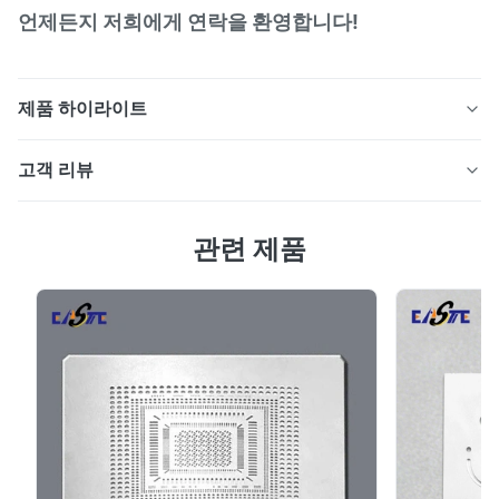
언제든지 저희에게 연락을 환영합니다!
제품 하이라이트
화학적 에칭 공정으로 제조된 고정밀 에칭 PCHE(인쇄 회
고객 리뷰
로 열교환기) 플레이트는 고효율 열 전달을 위한 마이크로
채널 구조를 특징으로 하며 수소 에너지, LNG, 극저온 시
5.0
스템 및 고압 산업 응용 분야에 적합합니다.
관련 제품
최근 50개의 리뷰를 바탕으로
5
100%
4
0
3
0
2
0
1
0
D*.
D