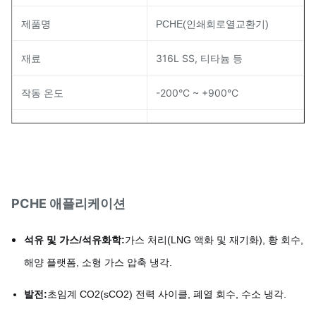
제품명
PCHE(인쇄회로열교환기)
재료
316L SS, 티타늄 등
작동 온도
-200°C ~ +900°C
작동 압력
최대 600bar
용인
+/-0.01mm
판 두께
0.5mm - 5.0mm
PCHE 애플리케이션
석유 및 가스/석유화학:
가스 처리(LNG 액화 및 재기화), 황 회수,
해양 플랫폼, 소형 가스 압축 냉각.
발전:
초임계 CO2(sCO2) 전력 사이클, 폐열 회수, 수소 냉각.