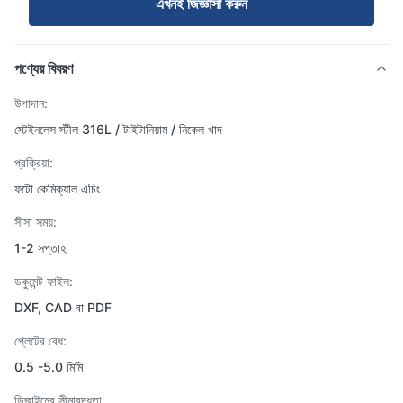
এখনই জিজ্ঞাসা করুন
পণ্যের বিবরণ
উপাদান:
স্টেইনলেস স্টীল 316L / টাইটানিয়াম / নিকেল খাদ
প্রক্রিয়া:
ফটো কেমিক্যাল এচিং
সীসা সময়:
1-2 সপ্তাহ
ডকুমেন্ট ফাইল:
DXF, CAD বা PDF
প্লেটের বেধ:
0.5 -5.0 মিমি
ডিজাইনের সীমাবদ্ধতা: