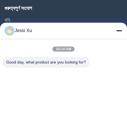
গুরুত্বপূর্ণ সংযোগ
বাড়ি
পণ্য
Jessi Xu
ভিডিও
আমাদের সম্পর্কে
10:14 AM
কারখানা ভ্রমণ
Good day, what product are you looking for?
গুণমান নিয়ন্ত্রণ
আমাদের সাথে যোগাযোগ করুন
খবর
মামলা
আমাদের অনুসরণ করো