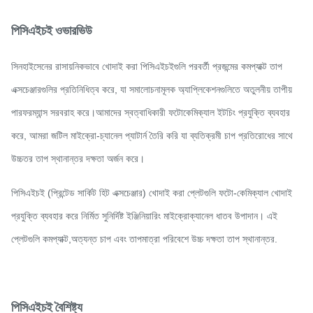
পিসিএইচই ওভারভিউ
সিনহাইসেনের রাসায়নিকভাবে খোদাই করা পিসিএইচইগুলি পরবর্তী প্রজন্মের কমপ্যাক্ট তাপ
এক্সচেঞ্জারগুলির প্রতিনিধিত্ব করে, যা সমালোচনামূলক অ্যাপ্লিকেশনগুলিতে অতুলনীয় তাপীয়
পারফরম্যান্স সরবরাহ করে।আমাদের স্বত্বাধিকারী ফটোকেমিক্যাল ইটচিং প্রযুক্তি ব্যবহার
করে, আমরা জটিল মাইক্রো-চ্যানেল প্যাটার্ন তৈরি করি যা ব্যতিক্রমী চাপ প্রতিরোধের সাথে
উচ্চতর তাপ স্থানান্তর দক্ষতা অর্জন করে।
পিসিএইচই (প্রিন্টেড সার্কিট হিট এক্সচেঞ্জার) খোদাই করা প্লেটগুলি ফটো-কেমিক্যাল খোদাই
প্রযুক্তি ব্যবহার করে নির্মিত সুনির্দিষ্ট ইঞ্জিনিয়ারিং মাইক্রোক্যানেল ধাতব উপাদান। এই
প্লেটগুলি কমপ্যাক্ট,অত্যন্ত চাপ এবং তাপমাত্রা পরিবেশে উচ্চ দক্ষতা তাপ স্থানান্তর.
পিসিএইচই বৈশিষ্ট্য