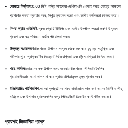
কোয়ারে নির্ভুলতা:
0.03 মিমি পর্যন্ত মাইক্রো-বৈশিষ্ট্যগুলি খোদাই করার ক্ষেত্রে আমাদের
প্রমাণিত দক্ষতা ব্যবহার করে, নিখুঁত চ্যানেল সংজ্ঞা এবং তাপীয় কর্মক্ষমতা নিশ্চিত করে।
স্পিড অ্যান্ড এজিলিটি:
দ্রুত প্রোটোটাইপিং এবং নমনীয় উৎপাদন ক্ষমতা জরুরি উন্নয়ন
প্রকল্প এবং বড় পরিমাণে অর্ডার পরিচালনা করতে।
উল্লম্ব সংহতকরণঃ
উচ্চমানের উপাদান সংগ্রহ থেকে শুরু করে চূড়ান্ত সংযুক্তি এবং
পরীক্ষায় পুরো প্রক্রিয়াটির নিয়ন্ত্রণ নির্ভরযোগ্যতা এবং ট্রেসযোগ্যতা নিশ্চিত করে।
খরচ-কার্যকরঃ
আমাদের দক্ষ উত্পাদন এবং সরবরাহ উচ্চমানের পিসিএইচইগুলির
প্রয়োজনীয়তার সাথে আপস না করে প্রতিযোগিতামূলক মূল্য প্রদান করে।
ইঞ্জিনিয়ারিং পার্টনারশিপ:
আমরা ক্লায়েন্টদের সাথে ঘনিষ্ঠভাবে কাজ করি তাদের নির্দিষ্ট তাপীয়,
যান্ত্রিক এবং উপাদান চ্যালেঞ্জগুলির জন্য পিসিএইচই ডিজাইন কাস্টমাইজ করতে।
প্রায়শই জিজ্ঞাসিত প্রশ্ন