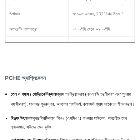
উপাদান
৩১৬এল এসএস, টাইটানিয়াম ইত্যাদি
অপারেটিং তাপমাত্রা
-২০০°সি থেকে +৯০০°সি
অপারেটিং চাপ
৬০০ বার পর্যন্ত
সহনশীলতা
+/- 0.01 মিমি
প্লেটের বেধ
0.5 মিমি - 5.0 মিমি
PCHE অ্যাপ্লিকেশন
তেল ও গ্যাস / পেট্রোকেমিক্যালঃ
গ্যাস প্রক্রিয়াকরণ (এলএনজি তরলীকরণ এবং পুনরায়
গ্যাসীকরণ), সালফার পুনরুদ্ধার, অফশোর প্ল্যাটফর্ম, কমপ্যাক্ট গ্যাস সংকোচন শীতলকরণ।
বিদ্যুৎ উৎপাদনঃ
সুপারক্রিটিক্যাল সিও২ (এসসিও২) পাওয়ার সাইকেল, অপচয়িত তাপ
পুনরুদ্ধার, হাইড্রোজেন কুলিং।