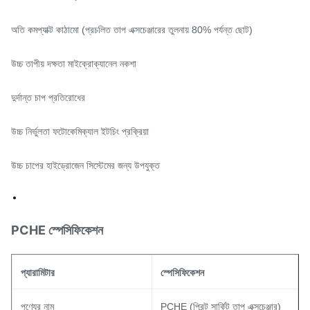
অতি কমপ্যাক্ট কাঠামো (প্রচলিত তাপ এক্সচেঞ্জারের তুলনায় 80% পর্যন্ত ছোট)
উচ্চ তাপীয় দক্ষতা মাইক্রোক্যানেল নকশা
দুর্দান্ত চাপ প্রতিরোধের
উচ্চ নির্ভুলতা ফটোকেমিক্যাল ইটচিং প্রক্রিয়া
উচ্চ চাপের হাইড্রোজেন সিস্টেমের জন্য উপযুক্ত
PCHE স্পেসিফিকেশন
প্যারামিটার
স্পেসিফিকেশন
পণ্যের নাম
PCHE (প্রিন্ট সার্কিট তাপ এক্সচেঞ্জার)