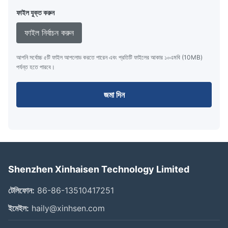
ফাইল যুক্ত করুন
ফাইল নির্বাচন করুন
আপনি সর্বোচ্চ ৫টি ফাইল আপলোড করতে পারেন এবং প্রতিটি ফাইলের আকার ১০এমবি (10MB)
পর্যন্ত হতে পারবে।
জমা দিন
Shenzhen Xinhaisen Technology Limited
টেলিফোন:
86-86-13510417251
ইমেইল:
haily@xinhsen.com