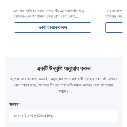
Reliable supplier for custom titanium bipolar plates. The etching
উচ্চ-ক্ষয় প্রতিরোধ ক্ষমতা সম্পন্ন হিট এক্সচেঞ্জারগুলির জন্য
১৩+এয়ারস্পেস, ম
quality is stable and repeatable.
প্রিসিশন-এচড টাইটানিয়াম ফ্লো প্লেট ফ্লো প্লেট
ইটচিংয়ের ক্ষে
ওভারভিউজিনহাইসেন টেকনোলজি প্লাস্টিক ইনজেকশন মোল্ডিং,
সার্টিফিকেট, প্রত
ডাই কাস্টিং এবং অন্যান্য শিল্প অ্যাপ্লিকেশনের জন্য উচ্চ-নির্ভুল
তাত্ক্ষণিক উদ্ধৃতি
Brian
এখনই যোগাযোগ করুন
B
রাসায়নিকভাবে এচড ফ্লো প্লেট তৈরিতে বিশেষজ্ঞ। আমাদের
টাইটানিয়াম ইটচি
ফ্লো প্লেটগুলি উন্নত ফ্...
টাইটানিয়াম ...
Jun 20.2025
Brian
একটি উদ্ধৃতি অনুরোধ করুন
অনুগ্রহ করে আমাদের অনলাইন অনুসন্ধান যোগাযোগ ফর্মটি ব্যবহার করুন যদি আপনার
কোন প্রশ্ন থাকে, আমাদের টিম যত তাড়াতাড়ি সম্ভব আপনার সাথে যোগাযোগ
করবে।
ইমেইল
*