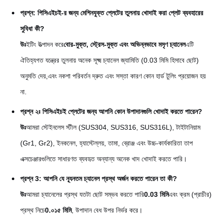
প্রশ্ন: পিসিএইচই-র জন্য মেশিনযুক্ত প্লেটের তুলনায় খোদাই করা প্লেট ব্যবহারের
সুবিধা কী?
উঃ
ইটিং উত্পাদন করে
বোর-মুক্ত, স্ট্রেস-মুক্ত এবং অভিন্নভাবে মসৃণ চ্যানেল
এটি
ঐতিহ্যগত যন্ত্রের তুলনায় অনেক সূক্ষ্ম চ্যানেল জ্যামিতি (0.03 মিমি হিসাবে ছোট)
অনুমতি দেয়,এবং নকশা পরিবর্তন দ্রুত এবং সস্তা কারণ কোন হার্ড টুলিং প্রয়োজন হয়
না.
প্রশ্ন ২ঃ পিসিএইচই প্লেটের জন্য আপনি কোন উপাদানগুলি খোদাই করতে পারেন?
উঃ
আমরা স্টেইনলেস স্টীল (SUS304, SUS316, SUS316L), টাইটানিয়াম
(Gr1, Gr2), ইনকনেল, হ্যাস্টেল্লয়, তামা, ব্রোঞ্জ এবং উচ্চ-কার্যকারিতা তাপ
এক্সচেঞ্জারগুলিতে সাধারণত ব্যবহৃত অন্যান্য অনেক খাদ খোদাই করতে পারি।
প্রশ্ন 3: আপনি যে ন্যূনতম চ্যানেল প্রস্থ অর্জন করতে পারেন তা কী?
উঃ
আমরা চ্যানেলের প্রস্থ যতটা ছোট সম্ভব করতে পারি
0.03 মিমি
এবং ক্রম (প্রাচীর)
প্রস্থ নিচে
0.০১৫ মিমি
, উপাদান বেধ উপর নির্ভর করে।