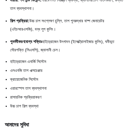
এয়ারস্পেস এন্ড ডিফেন্স:
পরিবেশগত নিয়ন্ত্রণ ব্যবস্থা, জ্বালানি/তেল শীতলকরণ, উন্নত
তাপ ব্যবস্থাপনা।
শিল্প প্রক্রিয়া:
উচ্চ চাপ সংশ্লেষণ চুল্লি, তাপ পুনরুদ্ধার বাষ্প জেনারেটর
(এইচআরএসজি), বন্ধ লুপ কুলিং।
পুনর্নবীকরণযোগ্য শক্তিঃ
হাইড্রোজেন উৎপাদন (ইলেক্ট্রোলাইজার কুলিং), ঘনীভূত
সৌরশক্তি (সিএসপি), জ্বালানী চেল।
হাইড্রোজেন এনার্জি সিস্টেম
এলএনজি তাপ এক্সচেঞ্জার
ক্রায়োজেনিক সিস্টেম
এয়ারস্পেস তাপ ব্যবস্থাপনা
রাসায়নিক প্রক্রিয়াকরণ
উচ্চ চাপ শিল্প ব্যবস্থা
আমাদের সুবিধা