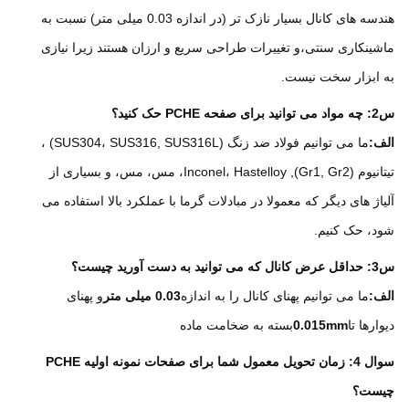
هندسه های کانال بسیار نازک تر (در اندازه 0.03 میلی متر) نسبت به
ینکاری سنتی،و تغییرات طراحی سریع و ارزان هستند زیرا نیازی
ابزار سخت نیست.
د؟
:
ما می توانیم فولاد ضد زنگ (SUS304، SUS316, SUS316L) ،
تیتانیوم (Gr1, Gr2), Inconel، Hastelloy، مس، مس، و بسیاری از
اژ های دیگر که معمولا در مبادلات گرما با عملکرد بالا استفاده می
، حک کنیم.
ست؟
:
ما می توانیم پهنای کانال را به اندازه
0.03 میلی متر
و پهنای
رها تا
0.015mm
بسته به ضخامت ماده
سوال 4: زمان تحویل معمول شما برای صفحات نمونه اولیه PCHE
ست؟