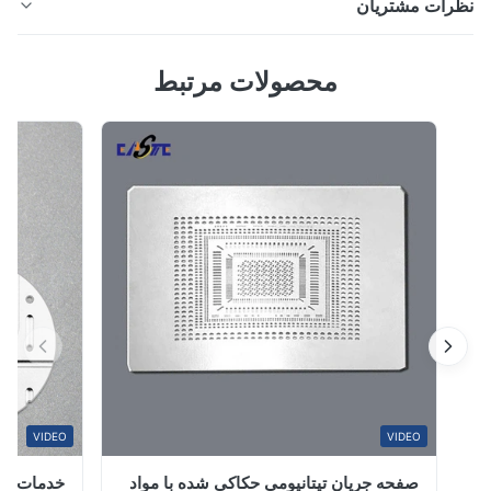
رات مشتریان
تولید شده توسط فرآیند اچ شیمیایی، دارای ساختارهای
میکروکانالی برای انتقال حرارت با راندمان بالا، مناسب برای
5.
محصولات مرتبط
انرژی هیدروژن، LNG، سیستم های برودتی و کاربردهای
بر اساس 50 نظر اخیر
صنعتی با فشار بالا.
100%
0
0
0
0
D*.
Jan 22.2026
Samples matched our CAD files precisely. We moved forw
to pilot production smooth
VIDEO
VIDEO
Thomas K.
صفحه جریان تیتانیومی حکاکی شده با مواد
خدمات صیقل تی