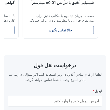
شیمیایی دقیق با تلرانس 0.01± میلی‌متر
گواهی شده ایز
Oct 7.2025
Reliable supplier for custom titanium bipolar plates. The etch
صفحات جریان تیتانیوم با حکاکی دقیق برای
13+ سال تخصص 
quality is stable and repeatab
مبدل‌های حرارتی با مقاومت بالا در برابر خوردگی
کاربردهای هوافض
مرور کلی صفحات جریانشرکت Xinhaisen
Technology در تولید صفحات جریان با حکاکی
تحویل رقابتی. ق
Brian
حالا تماس بگیرید
ح
شیمیایی با دقت بالا برای قالب‌گیری تزریقی
حکاکی تیتانیوم بر
پلاستیک، ریخته‌گری دایکست و سایر کاربردهای
صنایعی که ما به 
Jun 20.2025
صنعتی تخصص دارد. صفحات جریان ما کنترل
حکاکی تیتانیوم م
Br
جریان برتر، دو...
سرا...
درخواست نقل قول
لطفا از فرم تماس آنلاین در زیر استفاده کنید اگر سوالی دارید، تیم
ما در اسرع وقت با شما تماس خواهد گرفت.
ایمیل
*