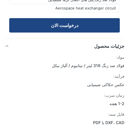
Aerospace heat exchanger circuit
درخواست الان
ئیات محصول
د:
زنگ 316 لیتر / تیتانیوم / آلیاژ نیکل
یند:
 حکاکی شیمیایی
ن سرب:
ته
ل سند:
DXF، یا PDF