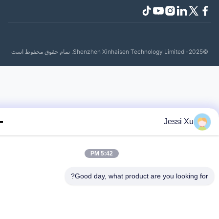
حفوظ است
Jessi Xu
5:42 PM
Good day, what product are you looking fo