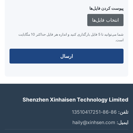
پیوست کردن فایل‌ها
انتخاب فایل‌ها
شما می‌توانید تا 5 فایل بارگذاری کنید و اندازه هر فایل حداکثر 10 مگابایت
است.
ارسال
Shenzhen Xinhaisen Technology Limit
ن:
86-86-13510417251
یل:
haily@xinhsen.com