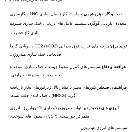
نفت و گاز / پتروشیمی:
پردازش گاز (سیال سازی LNG و گازسازی
دد) ، بازیابی گوگرد، سیستم عامل های دریایی، خنک سازی فشرده
سازی گاز فشرده.
ید برق:
چرخه های قدرت فوق بحرانی CO2 (sCO2) ، بازیابی گرما
ضایعات، خنک سازی هیدروژن.
افضا و دفاع:
سیستم های کنترل محیط زیست، خنک سازی سوخت/
نفت، مدیریت پیشرفته حرارتی.
یندهای صنعتی
راکتورهای سنتز با فشار بالا، ژنراتورهای بخار بازیافت
گرما (HRSG) ، خنک کننده حلقه بسته.
انرژی های تجدید پذیر:
تولید هیدروژن (برداری الکترولیزر) ، انرژی
متمرکز خورشیدی (CSP) ، سلول های سوخت.
تم های انرژی هیدروژن