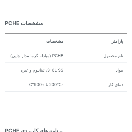
مشخصات PCHE
ارامتر
مشخصات
ام محصول
PCHE (مبادله گرما مدار چاپی)
واد
316L SS، تیتانیوم و غیره
مای کار
-200°C تا +900°C
شار عملیاتی
تا 600 بار
حمل
+/- 0.01 میلی متر
خامت صفحه
0.5mm - 5.0mm
برنامه های کاربردی PCHE