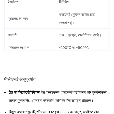
पैरामीटर
विनिर्देश
पीसीएचई (मुद्रित सर्किट हीट
प्रोडक्ट का नाम
एक्सचेंजर)।
सामग्री
316L एसएस, टाइटेनियम, आदि।
परिचालन तापमान
-200°C से +900°C
परिचालन दाब
600 बार तक
सहनशीलता
+/-0.01मिमी
पीसीएचई अनुप्रयोग
प्लेट की मोटाई
0.5 मिमी - 5.0 मिमी
तेल एवं गैस/पेट्रोकेमिकल:
गैस प्रसंस्करण (एलएनजी द्रवीकरण और पुनर्गैसीकरण),
सल्फर पुनर्प्राप्ति, अपतटीय प्लेटफॉर्म, कॉम्पैक्ट गैस संपीड़न शीतलन।
विद्युत उत्पादन:
सुपरक्रिटिकल CO2 (sCO2) पावर चक्र, अपशिष्ट ताप