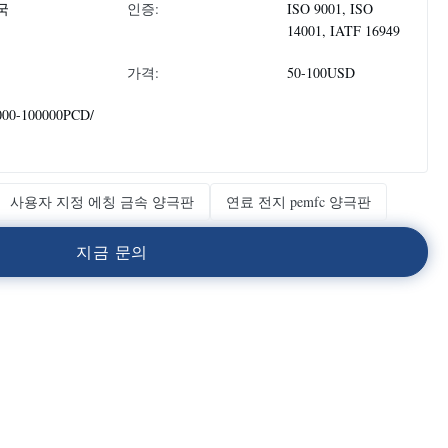
국
인증:
ISO 9001, ISO
14001, IATF 16949
가격:
50-100USD
000-100000PCD/
사용자 지정 에칭 금속 양극판
연료 전지 pemfc 양극판
지
금
문
의