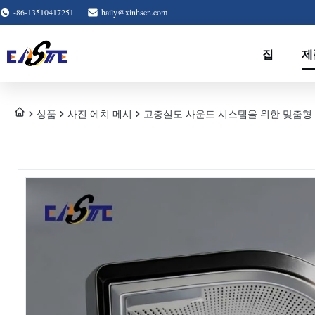
-86-13510417251
haily@xinhsen.com
집
제
상품
사진 에치 메시
고충실도 사운드 시스템을 위한 맞춤형 