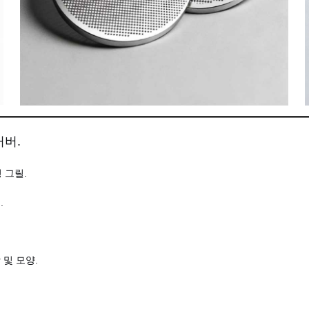
커버.
 그릴.
.
 및 모양.