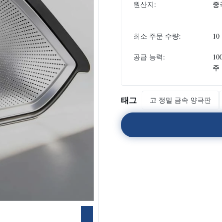
원산지:
중
최소 주문 수량:
10
공급 능력:
10
주
태그
고 정밀 금속 양극판