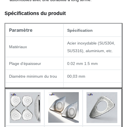
Spécifications du produit
Paramètre
Spécification
Acier inoxydable (SUS304,
Matériaux
SUS316), aluminium, etc.
Plage d'épaisseur
0.02 mm 1.5 mm
Diamètre minimum du trou
00,03 mm
Largeur minimale de ligne
0.015 mm
La tolérance
± 0,01 mm
D'une épaisseur n'excédant
Finitions de surface
pas 50 cm3