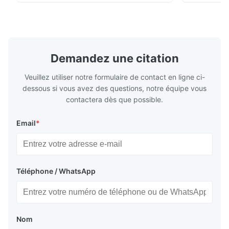
The mesh is precise and the packaging is excellent.
plates for plastic injection molding, die
for High-Pe
casting, and other industrial applications.
Industries 
Our flow plates offer superior flow control,
solutions po
exceptional durability, and precise channel
components
geometries that optimize material
(heat-resist
distribution in production processes. Flow
structural 
Demandez une citation
Plate Features Complex, Burr
(surgical to
Veuillez utiliser notre formulaire de contact en ligne ci-
dessous si vous avez des questions, notre équipe vous
contactera dès que possible.
Email
*
Téléphone / WhatsApp
Nom