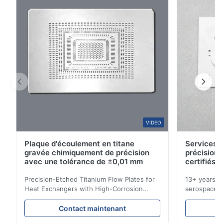
...
3
0
2
0
1
0
A*a
A
Dec 17.2025
pretty good
A*a
VIDEO
A
Plaque d'écoulement en titane
Services d
Dec 10.2025
gravée chimiquement de précision
précision 
Pretty good.
avec une tolérance de ±0,01 mm
certifiés 
Precision-Etched Titanium Flow Plates for
13+ years ex
A*d
Heat Exchangers with High-Corrosion
aerospace, m
A
Resistance Flow Plate Overview Xinhaisen
applications.
Technology specializes in manufacturing
solutions wi
Nov 27.2025
Contact maintenant
high-precision chemically etched flow
instant quo