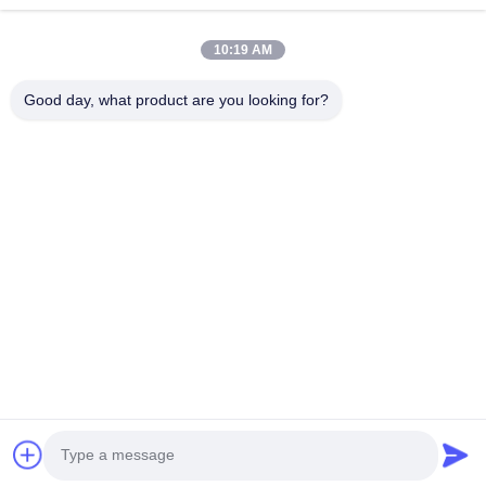
Vidéos
A Propos De Nous
10:19 AM
Visite D'usine
Good day, what product are you looking for?
Contrôle De La Qualité
Contact
Nouvelles
Les Affaires
Suivez-Nous!
©2025- Shenzhen Xinhaisen Technology Limited. . Tous droits réservés.