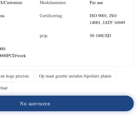
S/Customize
Modelnummer:
Pas aan
ina
Certificering:
ISO 9001, ISO
14001, IATF 16949
prijs:
50-100USD
000-
0000PCD/week
van hoge precisie
Op maat gezette metalen bipolaire platen
plaat
N
u
a
a
n
v
r
a
g
e
n