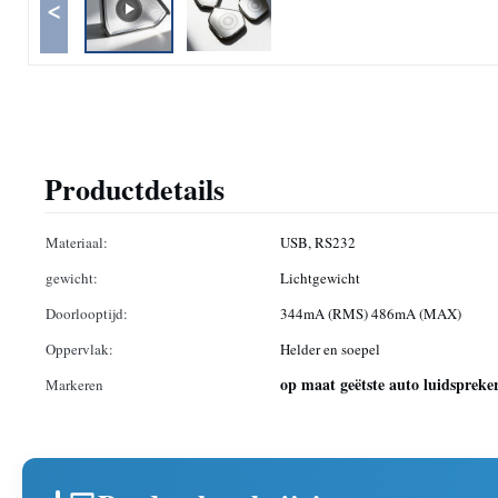
<
Productdetails
Materiaal:
USB, RS232
gewicht:
Lichtgewicht
Doorlooptijd:
344mA (RMS) 486mA (MAX)
Oppervlak:
Helder en soepel
op maat geëtste auto luidspreker
Markeren