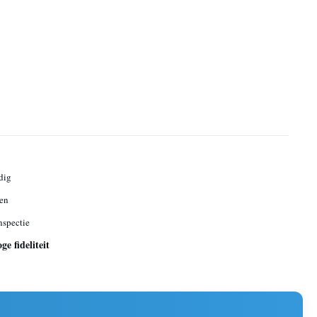
dig
en
spectie
e fideliteit