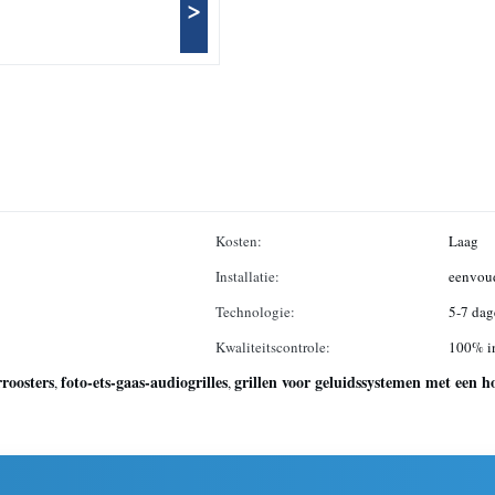
>
Kosten:
Laag
Installatie:
eenvou
Technologie:
5-7 dag
Kwaliteitscontrole:
100% in
roosters
foto-ets-gaas-audiogrilles
grillen voor geluidssystemen met een hog
,
,