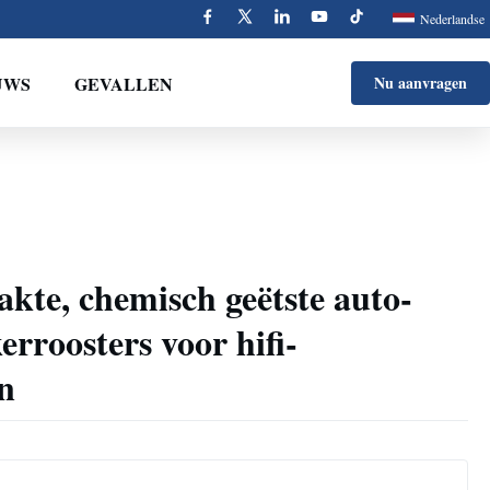
Nederlandse
UWS
GEVALLEN
Nu aanvragen
te, chemisch geëtste auto-
rroosters voor hifi-
n