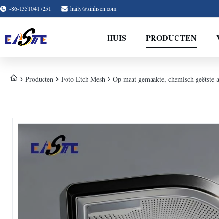
-86-13510417251
haily@xinhsen.com
HUIS
PRODUCTEN
Producten
Foto Etch Mesh
Op maat gemaakte, chemisch geëtste au