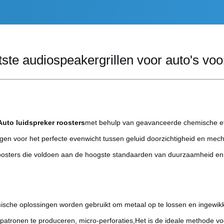
te audiospeakergrillen voor auto's vo
Auto luidspreker roosters
met behulp van geavanceerde chemische et
orgen voor het perfecte evenwicht tussen geluid doorzichtigheid en me
oosters die voldoen aan de hoogste standaarden van duurzaamheid en
ische oplossingen worden gebruikt om metaal op te lossen en ingewik
atronen te produceren, micro-perforaties,Het is de ideale methode voo