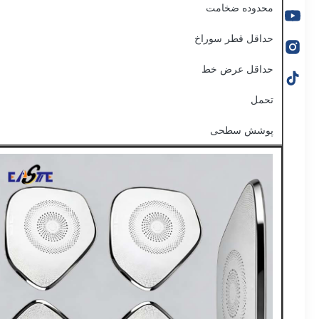
محدوده ضخامت
حداقل قطر سوراخ
حداقل عرض خط
تحمل
پوشش سطحی