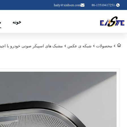
haily@xinhsen.com
-86-13510417251
خونه
م
محصولات
شبکه ی عکس
مشبک های اسپیکر صوتی خودرو با اچین