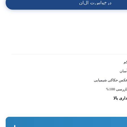
د
ر
خ
و
ا
س
ت
ا
ل
ا
ن
م
سان
کس حکاکی شیمیایی
ازرسی 100%
ری بالا