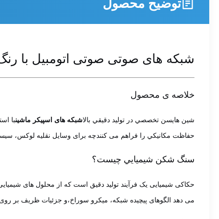
توضیح محصول
شبکه های صوتی صوتی اتومبیل با رنگ
خلاصه ی محصول
شين هايسن تخصصي در توليد دقيقي بالا
شبکه های اسپیکر ماشین
با اس
حفاظت مکانیکي را فراهم می کنندچه برای وسایل نقلیه لوکس، سیستم های صوتی پس از فروش، یا قطعات OEM، ما شبکه هایی را ارائ
سنگ شکن شيميايي چيست؟
حکاکی شیمیایی یک فرآیند تولید دقیق است که از محلول های شیمیایی
می دهد الگوهای پیچیده شبکه، میکرو سوراخ،و جزئیات ظریف بر روی فلز