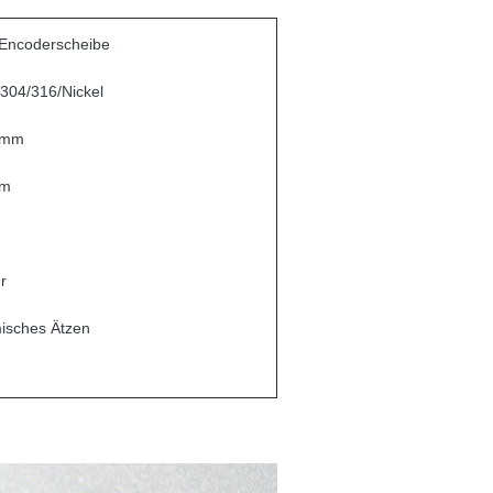
 Encoderscheibe
 304/316/Nickel
 mm
mm
r
isches Ätzen