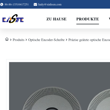
86-86-13510417251
haily@xinhsen.com
ZU HAUSE
PRODUKTE
Produits
Optische Encoder-Scheibe
Präzise geätzte optische En