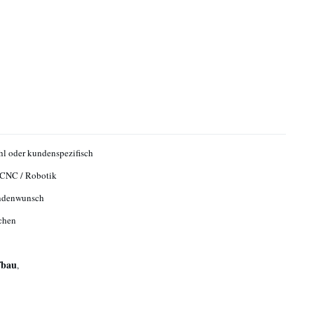
hl oder kundenspezifisch
 CNC / Robotik
ndenwunsch
chen
fbau
,