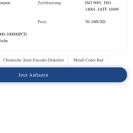
passen
Zertifizierung:
ISO 9001, ISO
14001, IATF 16949
Preis:
50-100USD
000-100000PCD
Woche
Chemische Ätzer-Encoder-Disketten
Metall-Coder-Rad
J
e
t
z
t
A
n
f
r
a
g
e
n