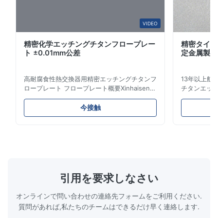
VIDEO
精密化学エッチングチタンフロープレー
精密タイタ
ト ±0.01mm公差
定金属製造
高耐腐食性熱交換器用精密エッチングチタンフ
13年以上航
ロープレート フロープレート概要Xinhaisen
チタンエッチ
Technologyは、プラスチック射出成形、ダイ
得済み競争
カスト、その他の産業用途向けの高精度化学エ
クルソリュ
今接触
ッチングフロープレートの製造を専門としてい
高性能用途向
ます。当社のフロープレートは、優れた流量制
象産業 当社
御、卓越した耐久性、および生産プロセスにお
ンは、ミッ
ける材料分布を最適化する精密なチャネルジオ
トに電力を供
メトリを提供します。 フロープレートの特徴
熱エンジン部
複雑でバリのないチャネル:エッチングによ
（手術器具
り、機械的応力やバリのない滑らかで精密なマ
シュ） エレ
引用を要求しなさい
イクロチャネルが生成され、最適な流体フロー
精密コネクタ
とシーリングが保証されます。 比類なき設計
燃料電池プ
オンラインで問い合わせの連絡先フォームをご利用ください.
の自由度:高コストやリードタイムのか...
ト） チタンエ
質問があれば,私たちのチームはできるだけ早く連絡します.