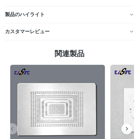
製品のハイライト
Xinhaisen は、光学式およびロータリー エンコーダ シス
カスタマーレビュー
テム用の超微細パターンを備えたカスタム エッチング エ
ンコーダ ディスクを製造しています。当社のフォトケミ
4.0
カルエッチングプロセスは、高精度、優れた同心性、一貫
関連製品
最近の50件のレビューに基づいて
した信号性能を備えた、バリがなくストレスのないエンコ
5
0
ーダホイールを製造します。
4
100%
3
0
2
0
1
0
S*r
S
Oct 28.2025
Pretty good. I recommend it.