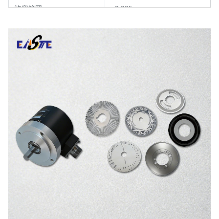
許容範囲
±0.005mm
最小線幅
0.01mm
応用
ロータリーエンコーダ
プロセス
フォトケミカルエッチング
OEM
利用可能