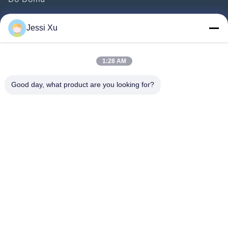
Produkty
Jessi Xu
Filmy
O Nas
1:28 AM
Wycieczka Po Fabryce
Good day, what product are you looking for?
Kontrola Jakości
Skontaktuj Się Z Nami
Nowości
Sprawy
Chodź Za Nami.