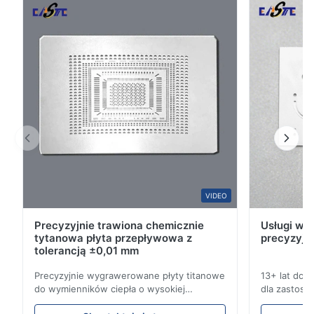
wysokiej dokładności, doskonałej koncentryczności i
4
100%
stałej wydajności sygnału dla
3
0
2
0
1
0
S*r
S
Oct 28.2025
Pretty good. I recommend it.
VIDEO
Precyzyjnie trawiona chemicznie
Usługi wyt
tytanowa płyta przepływowa z
precyzyjn
tolerancją ±0,01 mm
Precyzyjnie wygrawerowane płyty titanowe
13+ lat doś
do wymienników ciepła o wysokiej
dla zastoso
odporności na korozję Przegląd płyty
przemysłowy