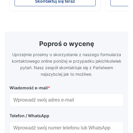
przepływowejXinhaisen Technology
kompleksow
Skontaktuj się teraz
specjalizuje się w produkcji
konkurencyjn
wysokoprecyzyjnych płyt przepływowych z
Uzyskaj na
chemią etynową do formowania
trawienia t
wtryskowego plastiku, odlewania na maty i
wydajnościB
innych zastosowa...
Poproś o wycenę
Uprzejmie prosimy o skorzystanie z naszego formularza
kontaktowego online poniżej w przypadku jakichkolwiek
pytań. Nasz zespół skontaktuje się z Państwem
najszybciej jak to możliwe.
Wiadomość e-mail
*
Telefon / WhatsApp