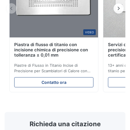
Oct 28.2025
Pretty good. I recommend it.
VIDEO
Piastra di flusso di titanio con
Servizi di 
incisione chimica di precisione con
precisione
tolleranza ± 0,01 mm
certificati
Piastre di Flusso in Titanio Incise di
13+ anni di 
Precisione per Scambiatori di Calore con
titanio per a
Elevata Resistenza alla Corrosione
mediche e in
Panoramica delle Piastre di FlussoXinhaisen
soluzioni fu
Contatto ora
Technology è specializzata nella
competitivi.
produzione di piastre di flusso ad alta
istantaneo! S
precisione incise chimicamente per lo
per applicaz
stampaggio a iniezione di ...
...
Richieda una citazione