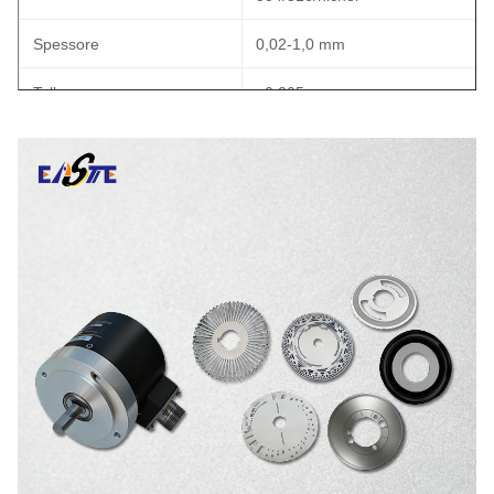
Spessore
0,02-1,0 mm
Tolleranza
±0,005 mm
Larghezza minima della
0,01 mm
linea
Applicazione
Codificatore rotativo
Processo
Fotoincisione chimica
OEM
Disponibile