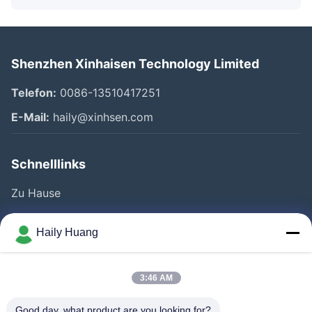
Shenzhen Xinhaisen Technology Limited
Telefon:
0086-13510417251
E-Mail:
haily@xinhsen.com
Schnelllinks
Zu Hause
Produkte
Haily Huang
Videos
Über Uns
3:46 AM
Fabrik Tour
Good day, what product are you looking for?