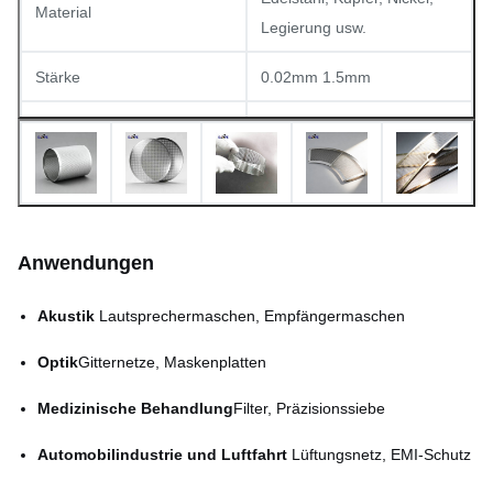
Material
Legierung usw.
Stärke
0.02mm 1.5mm
Min. Öffnung
0.03 mm
Liniebreite in Min
0.015 mm
Toleranz
± 0,01 mm
Anwendungen
Oberflächenveredelung
Schleimfrei, glatt
Akustik
️ Lautsprechermaschen, Empfängermaschen
5~7 Tage für Proben;
Vorlaufzeit
Massenproduktion
Optik
Gitternetze, Maskenplatten
verhandelbar
Medizinische Behandlung
Filter, Präzisionssiebe
Automobilindustrie und Luftfahrt
️ Lüftungsnetz, EMI-Schutz