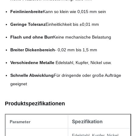
Feinlinienbreite
Kann so klein wie 0,015 mm sein
Geringe Toleranz
Einheitlichkeit bis ±0,01 mm
Flach und ohne Burr
Keine mechanische Belastung
Breiter Dickenbereich
- 0,02 mm bis 1,5 mm
Verschiedene Metalle
️ Edelstahl, Kupfer, Nickel usw.
Schnelle Abwicklung
Für dringende oder große Aufträge
geeignet
Produktspezifikationen
Spezifikation
Parameter
Edelstahl, Kupfer, Nickel,