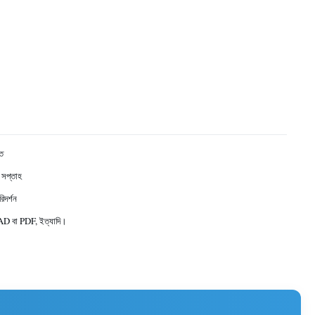
্ত
 সপ্তাহ
দর্শন
D বা PDF, ইত্যাদি।