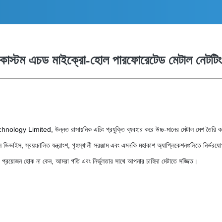
্য কাস্টম এচড মাইক্রো-হোল পারফোরেটেড মেটাল নেটটিং
Limited, উন্নত রাসায়নিক এচিং প্রযুক্তি ব্যবহার করে উচ্চ-মানের মেটাল মেশ তৈরি করে। আমরা 
 ডিভাইস, স্বয়ংচালিত যন্ত্রাংশ, গৃহস্থালী সরঞ্জাম এবং এমনকি মহাকাশ অ্যাপ্লিকেশনগুলিতে নির
ের প্রয়োজন হোক না কেন, আমরা গতি এবং নির্ভুলতার সাথে আপনার চাহিদা মেটাতে সজ্জিত।