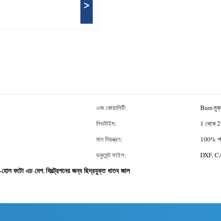
>
এজ কোয়ালিটি:
Burr-মুক
লিডটাইম:
1 থেকে 2
মান নিয়ন্ত্রণ:
100% পরি
ডকুমেন্ট ফাইল:
DXF, CA
ো-হোল ফটো এচ মেশ
ফিল্ট্রেশনের জন্য ছিদ্রযুক্ত ধাতব জাল
,