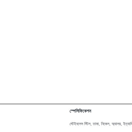
স্পেসিফিকেশন
স্টেইনলেস স্টিল, তামা, নিকেল, অ্যালয়, ইত্যা