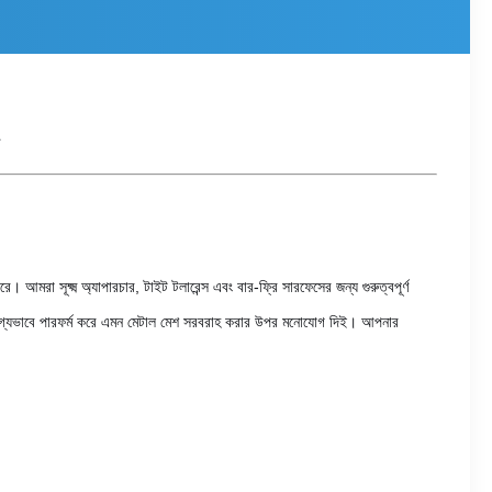
সূক্ষ্ম অ্যাপারচার, টাইট টলারেন্স এবং বার-ফ্রি সারফেসের জন্য গুরুত্বপূর্ণ
্ভরযোগ্যভাবে পারফর্ম করে এমন মেটাল মেশ সরবরাহ করার উপর মনোযোগ দিই। আপনার