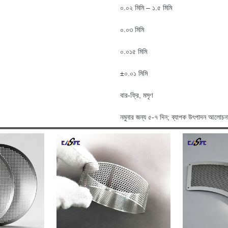
০.০২ মিমি – ১.৫ মিমি
০.০৩ মিমি
০.০১৫ মিমি
±০.০১ মিমি
বার-ফ্রি, মসৃণ
নমুনার জন্য ৫-৭ দিন; ব্যাপক উৎপাদন আলোচনা