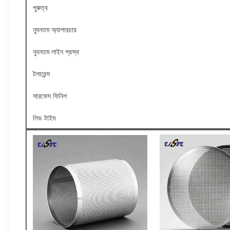
পুরুত্ব
ন্যূনতম অ্যাপারচার
ন্যূনতম লাইন প্রস্থ
টলারেন্স
সারফেস ফিনিশ
লিড টাইম