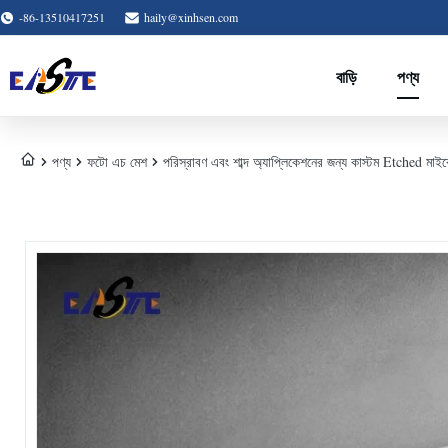
-86-13510417251
haily@xinhsen.com
বাড়ি
পণ্য
পণ্য
ফটো এচ মেশ
পরিস্রাবণ এবং শাব্দ অ্যাপ্লিকেশনের জন্য কাস্টম Etched মাইক