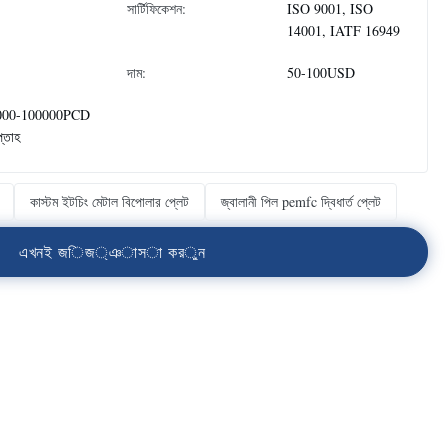
সার্টিফিকেশন:
ISO 9001, ISO
14001, IATF 16949
দাম:
50-100USD
000-100000PCD
প্তাহ
কাস্টম ইটচিং মেটাল বিপোলার প্লেট
জ্বালানী পিল pemfc দ্বিধার্ত প্লেট
এ
খ
ন
ই
জ
ি
জ
্
ঞ
া
স
া
ক
র
ু
ন