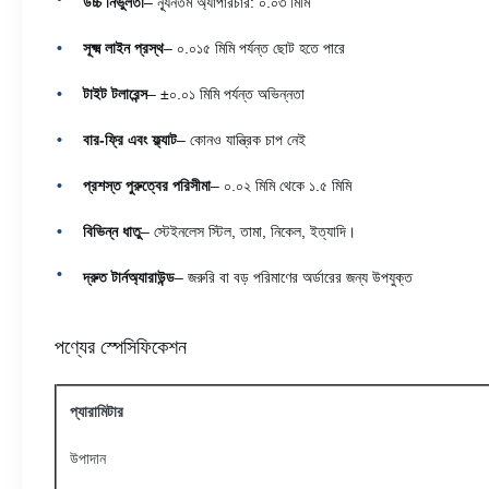
উচ্চ নির্ভুলতা
– ন্যূনতম অ্যাপারচার: ০.০৩ মিমি
সূক্ষ্ম লাইন প্রস্থ
– ০.০১৫ মিমি পর্যন্ত ছোট হতে পারে
টাইট টলারেন্স
– ±০.০১ মিমি পর্যন্ত অভিন্নতা
বার-ফ্রি এবং ফ্ল্যাট
– কোনও যান্ত্রিক চাপ নেই
প্রশস্ত পুরুত্বের পরিসীমা
– ০.০২ মিমি থেকে ১.৫ মিমি
বিভিন্ন ধাতু
– স্টেইনলেস স্টিল, তামা, নিকেল, ইত্যাদি।
দ্রুত টার্নঅ্যারাউন্ড
– জরুরি বা বড় পরিমাণের অর্ডারের জন্য উপযুক্ত
পণ্যের স্পেসিফিকেশন
প্যারামিটার
উপাদান