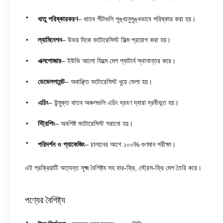
ধাতু পরিষ্কারকরণ
– ধাতব শীটগুলি পুঙ্খানুপুঙ্খভাবে পরিষ্কার করা হয়।
ল্যামিনেশন
– উভয় দিকে ফটোরেসিস্ট ফিল্ম প্রয়োগ করা হয়।
এক্সপোজার
– ইউভি আলো ফিল্মে মেশ প্যাটার্ন স্থানান্তর করে।
ডেভেলপমেন্ট
– অবাঞ্ছিত ফটোরেসিস্ট ধুয়ে ফেলা হয়।
এচিং
– উন্মুক্ত ধাতব অঞ্চলগুলি এচিং দ্রবণ দ্বারা দ্রবীভূত হয়।
স্ট্রিপিং
– অবশিষ্ট ফটোরেসিস্ট সরানো হয়।
পরিদর্শন ও প্যাকেজিং
– চালানের আগে ১০০% গুণমান পরীক্ষা।
এই প্রক্রিয়াটি অত্যন্ত সূক্ষ্ম বৈশিষ্ট্য সহ বার-ফ্রি, স্ট্রেস-ফ্রি মেশ তৈরি করে।
পণ্যের বৈশিষ্ট্য