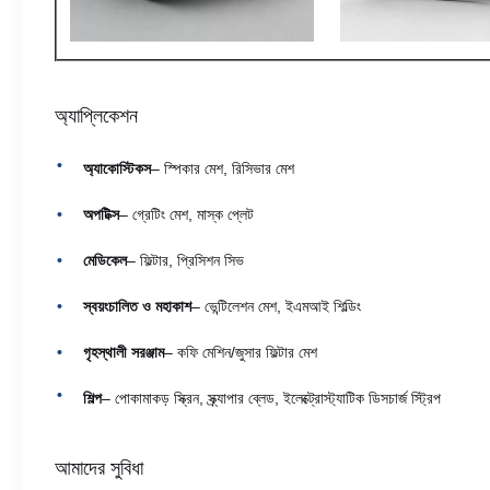
অ্যাপ্লিকেশন
অ্যাকোস্টিকস
– স্পিকার মেশ, রিসিভার মেশ
অপটিক্স
– গ্রেটিং মেশ, মাস্ক প্লেট
মেডিকেল
– ফিল্টার, প্রিসিশন সিভ
স্বয়ংচালিত ও মহাকাশ
– ভেন্টিলেশন মেশ, ইএমআই শিল্ডিং
গৃহস্থালী সরঞ্জাম
– কফি মেশিন/জুসার ফিল্টার মেশ
শিল্প
– পোকামাকড় স্ক্রিন, স্ক্র্যাপার ব্লেড, ইলেক্ট্রোস্ট্যাটিক ডিসচার্জ স্ট্রিপ
আমাদের সুবিধা