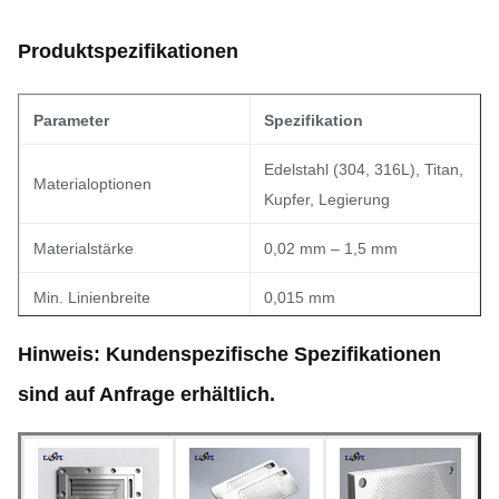
Produktspezifikationen
Parameter
Spezifikation
Edelstahl (304, 316L), Titan,
Materialoptionen
Kupfer, Legierung
Materialstärke
0,02 mm – 1,5 mm
Min. Linienbreite
0,015 mm
Min. Öffnung (Loch)
0,03 mm
Hinweis: Kundenspezifische Spezifikationen
sind auf Anfrage erhältlich.
Maßtoleranz
±0,03 mm (Gleichmäßigkeit)
Schnelles Prototyping (5-7
Lieferzeit
Tage); Massenproduktion