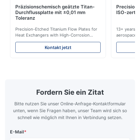
Präzisionschemisch geätzte Titan-
Precision 
Nov 6.2025
Durchflussplatte mit ±0,01 mm
ISO-zertif
Excellent
Toleranz
Precision-Etched Titanium Flow Plates for
13+ years ex
Heat Exchangers with High-Corrosion
aerospace, m
Resistance Flow Plate Overview Xinhaisen
applications.
Technology specializes in manufacturing
solutions wi
Kontakt jetzt
high-precision chemically etched flow
instant quo
plates for plastic injection molding, die
for High-Pe
casting, and other industrial applications.
Industries 
Our flow plates offer superior flow control,
solutions po
exceptional durability, and precise channel
components
geometries that optimize material
(heat-resist
distribution in production processes. Flow
structural 
Fordern Sie ein Zitat
Plate Features Complex, Burr
(surgical to
Bitte nutzen Sie unser Online-Anfrage-Kontaktformular
unten, wenn Sie Fragen haben, unser Team wird sich so
schnell wie möglich mit Ihnen in Verbindung setzen.
E-Mail
*