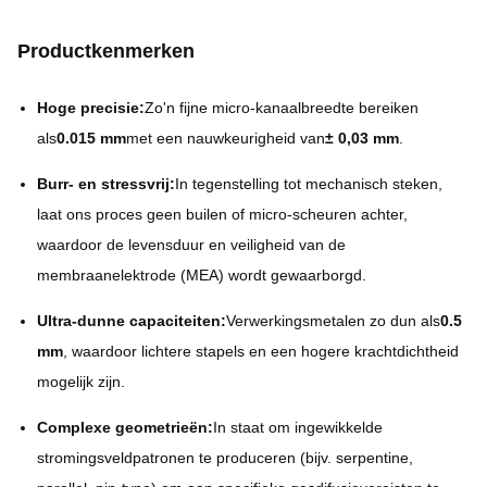
Productkenmerken
Hoge precisie:
Zo'n fijne micro-kanaalbreedte bereiken
als
0.015 mm
met een nauwkeurigheid van
± 0,03 mm
.
Burr- en stressvrij:
In tegenstelling tot mechanisch steken,
laat ons proces geen builen of micro-scheuren achter,
waardoor de levensduur en veiligheid van de
membraanelektrode (MEA) wordt gewaarborgd.
Ultra-dunne capaciteiten:
Verwerkingsmetalen zo dun als
0.5
mm
, waardoor lichtere stapels en een hogere krachtdichtheid
mogelijk zijn.
Complexe geometrieën:
In staat om ingewikkelde
stromingsveldpatronen te produceren (bijv. serpentine,