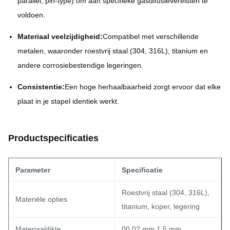
parallel, pin-type) om aan specifieke gasdifusievereisten te
voldoen.
Materiaal veelzijdigheid:
Compatibel met verschillende
metalen, waaronder roestvrij staal (304, 316L), titanium en
andere corrosiebestendige legeringen.
Consistentie:
Een hoge herhaalbaarheid zorgt ervoor dat elke
plaat in je stapel identiek werkt.
Productspecificaties
Parameter
Specificatie
Roestvrij staal (304, 316L),
Materiële opties
titanium, koper, legering
Materiaaldikte
00,02 mm 1,5 mm