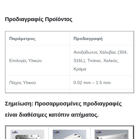
Προδιαγραφές Προϊόντος
Παράμετρος
Προδιαγραφή
Ανοξείδωτος Χάλυβας (304,
Επιλογές Υλικών
316L), Τιτάνιο, Χαλκός,
Κράμα
Πάχος Υλικού
0.02 mm – 1.5 mm
Ελάχιστο Πλάτος Γραμμής
0.015 mm
Σημείωση: Προσαρμοσμένες προδιαγραφές
Ελάχιστο Άνοιγμα (Τρύπα)
0.03 mm
είναι διαθέσιμες κατόπιν αιτήματος.
Ανοχή Διαστάσεων
±0.03 mm (Ομοιομορφία)
Γρήγορη πρωτοτυποποίηση