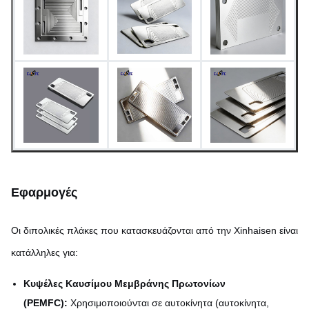
Χρόνος Παράδοσης
(5-7 ημέρες); Διαθέσιμη
μαζική παραγωγή
Ως χαραγμένο,
παθητικοποιημένο ή
Φινίρισμα Επιφάνειας
προσαρμοσμένη
επεξεργασία επιφάνειας
Εφαρμογές
Οι διπολικές πλάκες που κατασκευάζονται από την Xinhaisen είναι
κατάλληλες για:
Κυψέλες Καυσίμου Μεμβράνης Πρωτονίων
(PEMFC):
Χρησιμοποιούνται σε αυτοκίνητα (αυτοκίνητα,