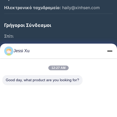
Ηλεκτρονικό ταχυδρομείο:
haily@xinhsen.com
Γρήγοροι Σύνδεσμοι
Σπίτι
Προϊόντα
Jessi Xu
Βίντεο
Σχετικά Με Εμάς
12:27 AM
Γύρος Εργοστασίων
Good day, what product are you looking for?
Έλεγχος Ποιότητας
Επαφή
Ειδήσεις
Υποθέσεις