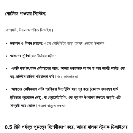
পোর্টেবল পাওয়ার সিস্টেম:
কম্প্যাক্ট, উচ্চ-দক্ষ শক্তি ডিভাইস।
মহাকাশ ও বিমান চলাচল:
এয়ার মোবিলিটির জন্য হালকা ওজনের উপাদান।
আমাদের সুবিধা
দ্রুত টার্নঅ্যারাউন্ড:
একটি দক্ষ উৎপাদন সেটআপের সাথে, আমরা গুণমানকে আপস না করে জরুরি অর্ডার এবং
বড়-ভলিউম চাহিদা পরিচালনা করি।
খরচ কার্যকারিতা:
আমাদের কেমিক্যাল এচিং প্রক্রিয়া উচ্চ টুলিং খরচ দূর করে (কোনও ব্যয়বহুল হার্ড
টুলিংয়ের প্রয়োজন নেই), যা প্রোটোটাইপিং এবং ব্যাপক উৎপাদন উভয়ের জন্যই এটি
সাশ্রয়ী করে তোলে।
পাতলা ধাতুতে দক্ষতা:
0.5 মিমি পর্যন্ত পুরুত্বে বিশেষীকরণ করে, আমরা হালকা স্ট্যাক ডিজাইনের