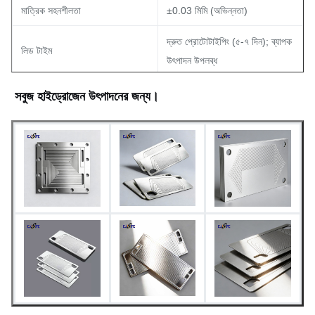
মাত্রিক সহনশীলতা
±0.03 মিমি (অভিন্নতা)
দ্রুত প্রোটোটাইপিং (৫-৭ দিন); ব্যাপক
লিড টাইম
উৎপাদন উপলব্ধ
এচড হিসাবে, প্যাসিভেটেড, বা কাস্টম
সবুজ হাইড্রোজেন উৎপাদনের জন্য।
সারফেস ফিনিশ
সারফেস ট্রিটমেন্ট
দ্রষ্টব্য: অনুরোধে কাস্টম স্পেসিফিকেশন
অ্যাপ্লিকেশন
উপলব্ধ।
জিনহাইসেন দ্বারা নির্মিত বাইপোলার
প্রোটন এক্সচেঞ্জ মেমব্রেন ফুয়েল সেল
প্লেটগুলি এর জন্য উপযুক্ত:
(PEMFC):
অটোমোটিভ (গাড়ি, ট্রাক), ড্রোন এবং
জল ইলেক্ট্রোলাইজার:
স্থির পাওয়ার সিস্টেমে ব্যবহৃত হয়।