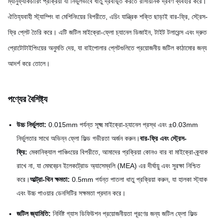
ম্যানুফ্যাকচারিং প্রক্রিয়া যা নির্ভুলভাবে ধাতু দ্রবীভূত করতে রাসায়নিক দ্রবণ ব্যবহার করে।
ঐতিহ্যবাহী স্ট্যাম্পিং বা মেশিনিংয়ের বিপরীতে, এচিং যান্ত্রিক শক্তি ছাড়াই বার-ফ্রি, স্ট্রেস-
ফ্রি প্লেট তৈরি করে। এটি জটিল মাইক্রো-ফ্লো চ্যানেল ডিজাইন, টাইট টলারেন্স এবং দ্রুত
প্রোটোটাইপিংয়ের অনুমতি দেয়, যা বাইপোলার প্লেটগুলিতে প্রয়োজনীয় জটিল কাঠামোর জন্য
আদর্শ করে তোলে।
পণ্যের বৈশিষ্ট্য
উচ্চ নির্ভুলতা:
0.015mm পর্যন্ত সূক্ষ্ম মাইক্রো-চ্যানেল প্রস্থ এবং ±0.03mm
নির্ভুলতার সাথে অভিন্ন ফ্লো ফিল্ড গভীরতা অর্জন করুন।
বার-ফ্রি এবং স্ট্রেস-
ফ্রি:
মেকানিক্যাল পাঞ্চিংয়ের বিপরীতে, আমাদের প্রক্রিয়া কোনও বার বা মাইক্রো-ক্র্যাক
রাখে না, যা মেমব্রেন ইলেকট্রোড অ্যাসেম্বলি (MEA) এর দীর্ঘায়ু এবং সুরক্ষা নিশ্চিত
করে।
আল্ট্রা-থিন ক্ষমতা:
0.5mm পর্যন্ত পাতলা ধাতু প্রক্রিয়া করুন, যা হালকা স্ট্যাক
এবং উচ্চ পাওয়ার ডেনসিটির সক্ষমতা প্রদান করে।
জটিল জ্যামিতি:
নির্দিষ্ট গ্যাস ডিফিউশন প্রয়োজনীয়তা পূরণের জন্য জটিল ফ্লো ফিল্ড