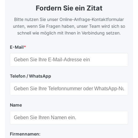
distribution in production processes. Flow
structural 
Fordern Sie ein Zitat
Plate Features Complex, Burr
(surgical to
Bitte nutzen Sie unser Online-Anfrage-Kontaktformular
unten, wenn Sie Fragen haben, unser Team wird sich so
schnell wie möglich mit Ihnen in Verbindung setzen.
E-Mail
*
Telefon / WhatsApp
Name
Firmennamen: