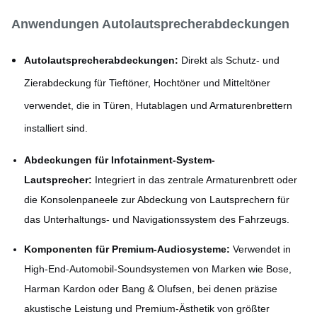
Chrombeschichtung,
Anwendungen Autolautsprecherabdeckungen
schwarzes Oxid, E-
Oberflächenveredelungen
Beschichtung, gebürstete
Autolautsprecherabdeckungen:
Direkt als Schutz- und
Oberfläche usw.
Zierabdeckung für Tieftöner, Hochtöner und Mitteltöner
verwendet, die in Türen, Hutablagen und Armaturenbrettern
Dicke
0,02 mm - 1,5 mm
installiert sind.
Abdeckungen für Infotainment-System-
Lautsprecher:
Integriert in das zentrale Armaturenbrett oder
die Konsolenpaneele zur Abdeckung von Lautsprechern für
das Unterhaltungs- und Navigationssystem des Fahrzeugs.
Komponenten für Premium-Audiosysteme:
Verwendet in
High-End-Automobil-Soundsystemen von Marken wie Bose,
Harman Kardon oder Bang & Olufsen, bei denen präzise
akustische Leistung und Premium-Ästhetik von größter