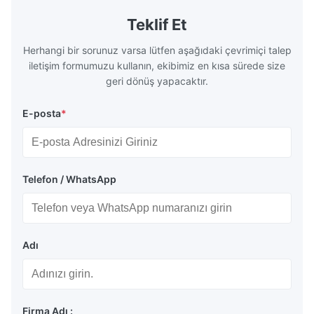
geometries that optimize material
(heat-resist
distribution in production processes. Flow
structural 
Teklif Et
Plate Features Complex, Burr
(surgical to
Herhangi bir sorunuz varsa lütfen aşağıdaki çevrimiçi talep
iletişim formumuzu kullanın, ekibimiz en kısa sürede size
geri dönüş yapacaktır.
E-posta
*
Telefon / WhatsApp
Adı
Firma Adı :