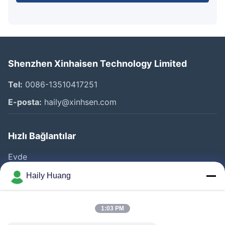
Shenzhen Xinhaisen Technology Limited
Tel:
0086-13510417251
E-posta:
haily@xinhsen.com
Hızlı Bağlantılar
Evde
Ürünler
Haily Huang
VİDEOLAR
Hakkımızda
1:03 PM