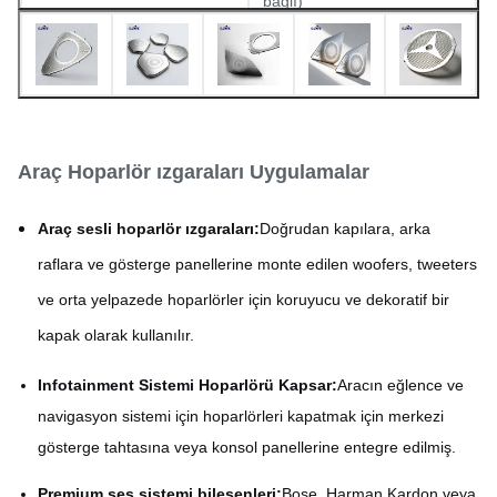
bağlı)
Dayanıklılık
±0,01mm
Chrome kaplama, siyah
Yüzeyleri bitiriyor
oksit, E kaplama, fırçalama,
Araç Hoparlör ızgaraları Uygulamalar
vb.
Araç sesli hoparlör ızgaraları:
Doğrudan kapılara, arka
Kalınlığı
0.02mm - 1.5mm
raflara ve gösterge panellerine monte edilen woofers, tweeters
ve orta yelpazede hoparlörler için koruyucu ve dekoratif bir
kapak olarak kullanılır.
Infotainment Sistemi Hoparlörü Kapsar:
Aracın eğlence ve
navigasyon sistemi için hoparlörleri kapatmak için merkezi
gösterge tahtasına veya konsol panellerine entegre edilmiş.
Premium ses sistemi bileşenleri:
Bose, Harman Kardon veya