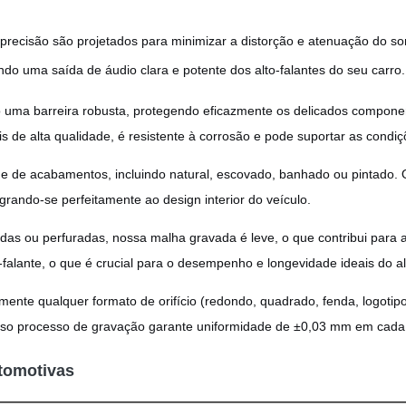
ecisão são projetados para minimizar a distorção e atenuação do so
do uma saída de áudio clara e potente dos alto-falantes do seu carro.
uma barreira robusta, protegendo eficazmente os delicados component
ais de alta qualidade, é resistente à corrosão e pode suportar as condi
 de acabamentos, incluindo natural, escovado, banhado ou pintado. O 
grando-se perfeitamente ao design interior do veículo.
s ou perfuradas, nossa malha gravada é leve, o que contribui para a r
falante, o que é crucial para o desempenho e longevidade ideais do alt
ente qualquer formato de orifício (redondo, quadrado, fenda, logotip
Nosso processo de gravação garante uniformidade de ±0,03 mm em cada p
utomotivas