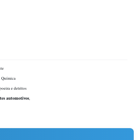
te
a Química
poeira e detritos
ntes automotivos
,