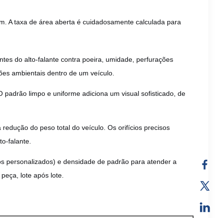
m. A taxa de área aberta é cuidadosamente calculada para
es do alto-falante contra poeira, umidade, perfurações
ções ambientais dentro de um veículo.
padrão limpo e uniforme adiciona um visual sofisticado, de
edução do peso total do veículo. Os orifícios precisos
o-falante.
os personalizados) e densidade de padrão para atender a
eça, lote após lote.