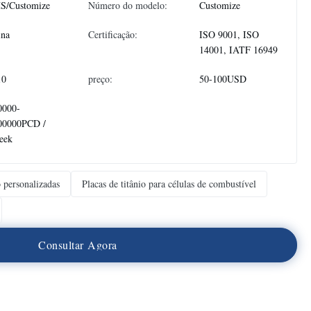
S/Customize
Número do modelo:
Customize
ina
Certificação:
ISO 9001, ISO
14001, IATF 16949
10
preço:
50-100USD
0000-
00000PCD /
eek
o personalizadas
Placas de titânio para células de combustível
C
o
n
s
u
l
t
a
r
A
g
o
r
a