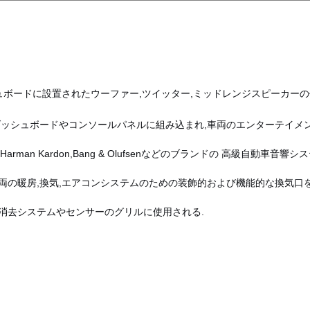
シュボードに設置されたウーファー,ツイッター,ミッドレンジスピーカー
ッシュボードやコンソールパネルに組み込まれ,車両のエンターテイメ
e,Harman Kardon,Bang & Olufsenなどのブランドの 高級自
両の暖房,換気,エアコンシステムのための装飾的および機能的な換気口
消去システムやセンサーのグリルに使用される.