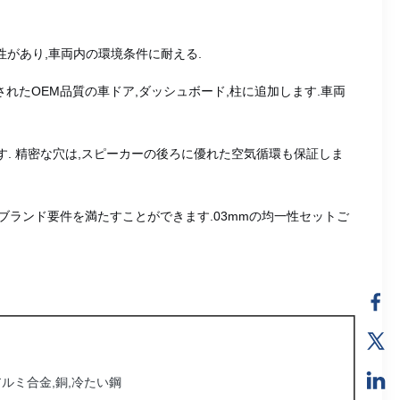
性があり,車両内の環境条件に耐える.
されたOEM品質の車ドア,ダッシュボード,柱に追加します.車両
す. 精密な穴は,スピーカーの後ろに優れた空気循環も保証しま
学,ブランド要件を満たすことができます.03mmの均一性セットご
,アルミ合金,銅,冷たい鋼