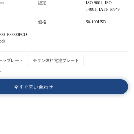
ina
認定:
ISO 9001, ISO
14001, IATF 16949
価格:
50-100USD
000-100000PCD
eek
ーラプレート
チタン燃料電池プレート
ト
今
す
ぐ
問
い
合
わ
せ