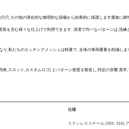
然の穴穴,その他の潜在的な物理的な損傷から効果的に保護します腐食に耐
は塗装を含む様々な仕上げで利用できます. 清潔で均一なパターンは,洗練
り,私たちのエッチングメッシュは軽量で, 全体の車両重量を削減しま
,四角,スロット,カスタムロゴ) とパターン密度を製造し,特定の音響,美
仕様
ステンレススチール (304, 316)