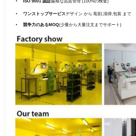
ISO 9001 認証
厳格な品質管理 (100%の検査)
ワンストップサービス
デザイン から 彫刻,清掃,包装 まで
競争力のあるMOQ
(少量から大量注文までサポート)