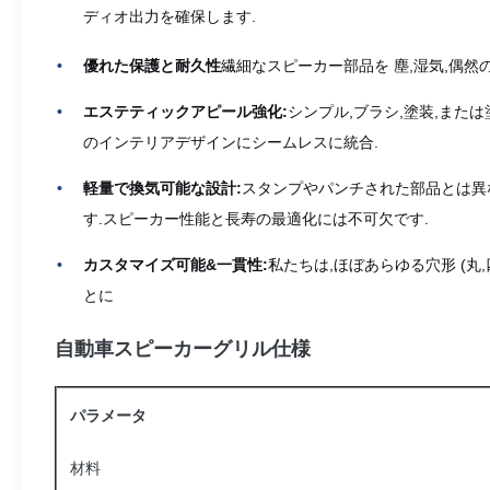
ディオ出力を確保します.
優れた保護と耐久性
繊細なスピーカー部品を 塵,湿気,偶
エステティックアピール強化:
シンプル,ブラシ,塗装,また
のインテリアデザインにシームレスに統合.
軽量で換気可能な設計:
スタンプやパンチされた部品とは異な
す.スピーカー性能と長寿の最適化には不可欠です.
カスタマイズ可能&一貫性:
私たちは,ほぼあらゆる穴形 (丸
とに
自動車スピーカーグリル仕様
パラメータ
材料