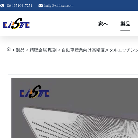
-86-13510417251
haily@xinhsen.com
家へ
製品
製品
精密金属 彫刻
自動車産業向け高精度メタルエッチン