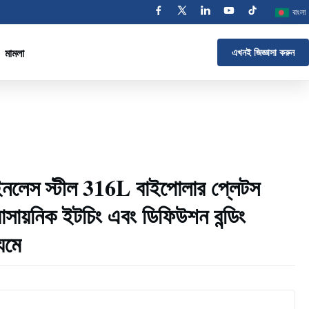
বাংলা
মামলা
এখনই জিজ্ঞাসা করুন
েইনলেস স্টীল 316L বাইপোলার প্লেটস
রাসায়নিক ইটচিং এবং ডিফিউশন বন্ডিং
্যমে