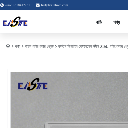
-86-13510417251
haily@xinhsen.com
বাড়ি
পণ্য
পণ্য
ধাতব বাইপোলার প্লেট
কাস্টম ডিজাইন স্টেইনলেস স্টীল 316L বাইপোলার প্লেট