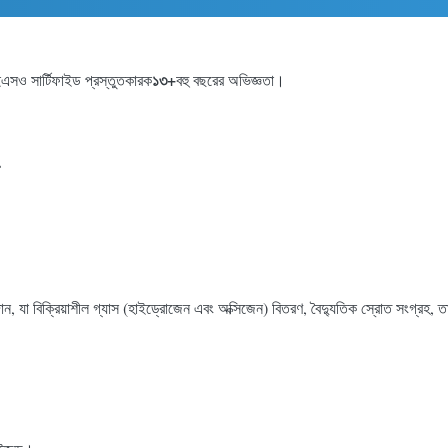
১৩+
এসও সার্টিফাইড প্রস্তুতকারক
বহু বছরের অভিজ্ঞতা।
াদান, যা বিক্রিয়াশীল গ্যাস (হাইড্রোজেন এবং অক্সিজেন) বিতরণ, বৈদ্যুতিক স্রোত সংগ্রহ, 