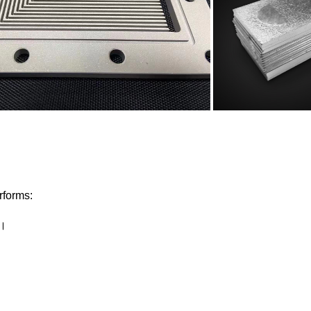
performs:
ন।