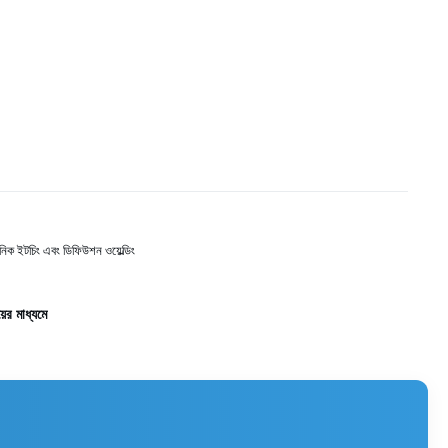
়নিক ইটচিং এবং ডিফিউশন ওয়েল্ডিং
ের মাধ্যমে