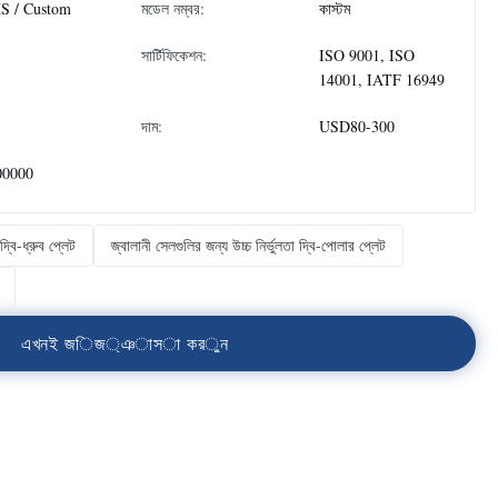
S / Custom
মডেল নম্বর:
কাস্টম
সার্টিফিকেশন:
ISO 9001, ISO
14001, IATF 16949
দাম:
USD80-300
00000
্বি-ধ্রুব প্লেট
জ্বালানী সেলগুলির জন্য উচ্চ নির্ভুলতা দ্বি-পোলার প্লেট
এ
খ
ন
ই
জ
ি
জ
্
ঞ
া
স
া
ক
র
ু
ন