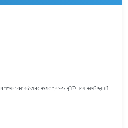
তাপ অপসারণ,এবং কাঠামোগত সহায়তা প্রদানএর সুনির্দিষ্ট নকশা সরাসরি জ্বালানী