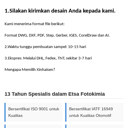
pelat Bipolar
x 2000mm
dari kami.
1.Silakan kirimkan desain Anda kepada kami.
–
TITANIUM
Kami menerima format file berikut:
2,0mm
0,01mm
600mm
DAN PADUAN
Format DWG, DXF, PDF, Step, Gerber, IGES, CorelDraw dan AI.
x 1500mm
TITANIUM
2.Waktu tunggu pembuatan sampel: 10-15 hari
–
TITANIUM
3.Ekspres: Melalui DHL, Fedex, TNT, sekitar 3-7 hari
2,0mm
0,01mm
700mm
DAN PADUAN
x 2000mm
TITANIUM
Mengapa Memilih Xinhaisen?
–
TITANIUM
2,0mm
0,01mm
600mm
DAN PADUAN
13 Tahun Spesialis dalam Etsa Fotokimia
x 1500mm
TITANIUM
Cara
Bersertifikat ISO 9001 untuk
Bersertifikat IATF 16949
–
Kualitas
untuk Kualitas Otomotif
menyesuaikan
2,0mm
0,01mm
700mm
pelat Bipolar