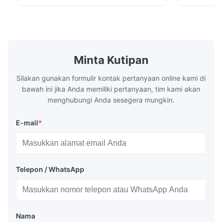
plates for plastic injection molding, die
for High-Pe
casting, and other industrial applications.
Industries 
Our flow plates offer superior flow control,
solutions po
exceptional durability, and precise channel
components
geometries that optimize material
(heat-resist
distribution in production processes. Flow
structural 
Minta Kutipan
Plate Features Complex, Burr
(surgical to
Silakan gunakan formulir kontak pertanyaan online kami di
bawah ini jika Anda memiliki pertanyaan, tim kami akan
menghubungi Anda sesegera mungkin.
E-mail
*
Telepon / WhatsApp
Nama