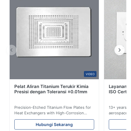
3
0
2
0
1
0
W*y
W
Nov 6.2025
Excellent
VIDEO
Pelat Aliran Titanium Terukir Kimia
Layanan E
Presisi dengan Toleransi ±0.01mm
ISO Certif
Precision-Etched Titanium Flow Plates for
13+ years ex
Heat Exchangers with High-Corrosion
aerospace, m
Resistance Flow Plate Overview Xinhaisen
applications.
Technology specializes in manufacturing
solutions wi
Hubungi Sekarang
high-precision chemically etched flow
instant quo