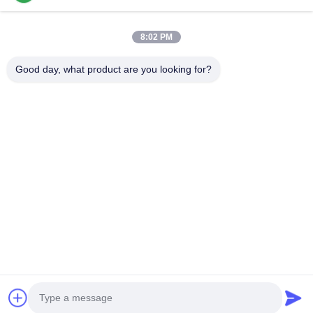
Video
Tentang Kita
8:02 PM
Wisata Pabrik
Good day, what product are you looking for?
Kontrol Kualitas
Hubungi Kami
Berita
Kasus-Kasus
Ikuti Kami.
©2025- Shenzhen Xinhaisen Technology Limited. Semua hak dilindungi.