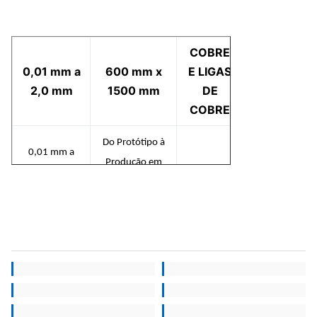
COBRE
0,01 mm a
600 mm x
E LIGAS
2,0 mm
1500 mm
DE
COBRE
Do Protótipo à
0,01 mm a
Produção em
2,0 mm
Massa
Do Protótipo à
Suporte
Produção em
TITÂNIO E
DFM e
Massa
Como
LIGAS DE
Consultoria
personalizar as
TITÂNIO
de
placas bipolares
Engenharia
conosco.