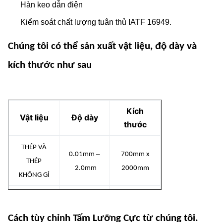
Hàn keo dẫn điện
Kiểm soát chất lượng tuân thủ IATF 16949.
Chúng tôi có thể sản xuất vật liệu, độ dày và
kích thước như sau
Kích
Vật liệu
Độ dày
thước
THÉP VÀ
–
0.01mm
700mm x
THÉP
2.0mm
2000mm
KHÔNG GỈ
NIKEN VÀ
–
0.01mm
600mm x
HỢP KIM
Cách tùy chỉnh Tấm Lưỡng Cực từ chúng tôi.
2.0mm
1500mm