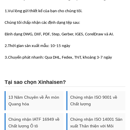
NIKEN
1.Vui lòng gửi thiết kế của bạn cho chúng tôi.
ĐỒNG VÀ
–
0.01mm
600mm x
Chúng tôi chấp nhận các định dạng tệp sau:
HỢP KIM
2.0mm
1500mm
ĐỒNG
Định dạng DWG, DXF, PDF, Step, Gerber, IGES, CorelDraw và AI.
–
0.01mm
600mm x
2.Thời gian sản xuất mẫu: 10-15 ngày
NHÔM
1.5mm
1500mm
3.Chuyển phát nhanh: Qua DHL, Fedex, TNT, khoảng 3-7 ngày
TITAN VÀ
700mm x
–
0.01mm
HỢP KIM
2000mm
2.0mm
Tại sao chọn Xinhaisen?
TITAN
13 Năm Chuyên về Ăn mòn
Chứng nhận ISO 9001 về
Quang hóa
Chất lượng
Chứng nhận IATF 16949 về
Chứng nhận ISO 14001 Sản
Chất lượng Ô tô
xuất Thân thiện với Môi