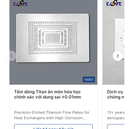
Tấm lưỡng cực pin nhiên liệu là một bộ phận ...
4
0
3
0
2
0
1
0
W*y
W
Nov 6.2025
Excellent
VIDEO
Tấm dòng Titan ăn mòn hóa học
Dịch vụ k
chính xác với dung sai ±0.01mm
chứng nhậ
Precision-Etched Titanium Flow Plates for
13+ years ex
Heat Exchangers with High-Corrosion
aerospace, m
Resistance Flow Plate Overview Xinhaisen
applications.
Technology specializes in manufacturing
solutions wi