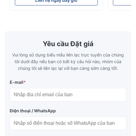
Liên hệ ngay bây giờ
L
high-precision chemically etched flow
instant quo
plates for plastic injection molding, die
for High-Pe
casting, and other industrial applications.
Industries 
Our flow plates offer superior flow control,
solutions po
exceptional durability, and precise channel
components
geometries that optimize material
(heat-resist
distribution in production processes. Flow
structural 
Yêu cầu Đặt giá
Plate Features Complex, Burr
(surgical to
Vui lòng sử dụng biểu mẫu liên lạc trực tuyến của chúng
tôi dưới đây nếu bạn có bất kỳ câu hỏi nào, nhóm của
chúng tôi sẽ liên lạc lại với bạn càng sớm càng tốt.
E-mail
*
Điện thoại / WhatsApp