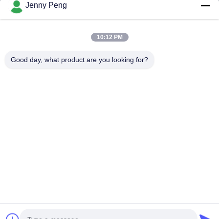
Jenny Peng
Video
Về Chúng Tôi
10:12 PM
Tham Quan Nhà Máy
Good day, what product are you looking for?
Kiểm Soát Chất Lượng
Liên Hệ Chúng Tôi
Tin Tức
Các Vụ Án
Đi Theo Chúng Tôi.
©2025- Shenzhen Xinhaisen Technology Limited. Tất cả các quyền được