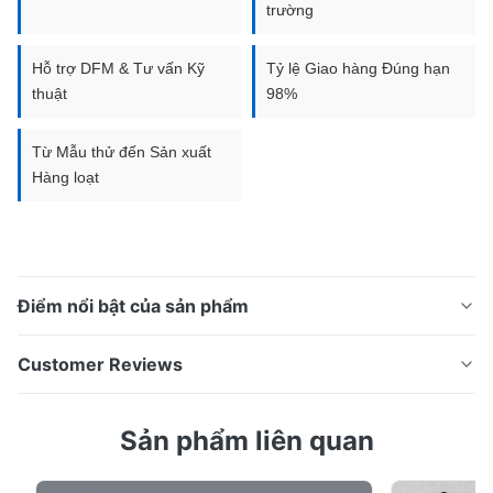
trường
Hỗ trợ DFM & Tư vấn Kỹ
Tỷ lệ Giao hàng Đúng hạn
thuật
98%
Từ Mẫu thử đến Sản xuất
Hàng loạt
Điểm nổi bật của sản phẩm
Chất lượng cao tấm lưỡng cực pin nhiên liệu được sản
Customer Reviews
xuất bằng quy trình ăn mòn hóa học tiên tiến. Nhà sản
xuất đạt chứng nhận ISO với hơn 13 năm kinh nghiệm.
5.0
Sản phẩm liên quan
Tấm Lưỡng Cực Pin Nhiên Liệu: Giải Pháp Ăn Mòn
Based on 50 reviews recently
Hiệu Suất Cao Tấm Lưỡng Cực Pin Nhiên Liệu là gì?
5
100%