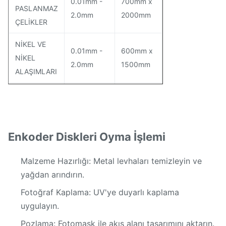
0.01mm -
700mm x
PASLANMAZ
2.0mm
2000mm
ÇELİKLER
NİKEL VE
0.01mm -
600mm x
NİKEL
2.0mm
1500mm
ALAŞIMLARI
BAKIR VE
0.01mm -
600mm x
BAKIR
2.0mm
1500mm
ALAŞIMLARI
Enkoder Diskleri Oyma İşlemi
0.01mm -
600mm x
ALÜMİNYUM
1.5mm
1500mm
Malzeme Hazırlığı: Metal levhaları temizleyin ve
yağdan arındırın.
TİTANYUM
Fotoğraf Kaplama: UV'ye duyarlı kaplama
VE
0.01mm -
700mm x
uygulayın.
TİTANYUM
2.0mm
2000mm
ALAŞIMLARI
Pozlama: Fotomask ile akış alanı tasarımını aktarın.