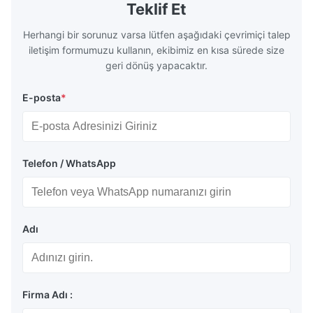
distribution in production processes. Flow
structural 
Teklif Et
Plate Features Complex, Burr
(surgical to
Herhangi bir sorunuz varsa lütfen aşağıdaki çevrimiçi talep
iletişim formumuzu kullanın, ekibimiz en kısa sürede size
geri dönüş yapacaktır.
E-posta
*
Telefon / WhatsApp
Adı
Firma Adı :