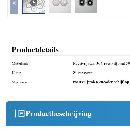
<
Productdetails
Materiaal:
Roestvrij staal 304, roestvrij staal 3
Kleur:
Zilver, zwart
roestvrijstalen encoder schijf o
Markeren
Productbeschrijving