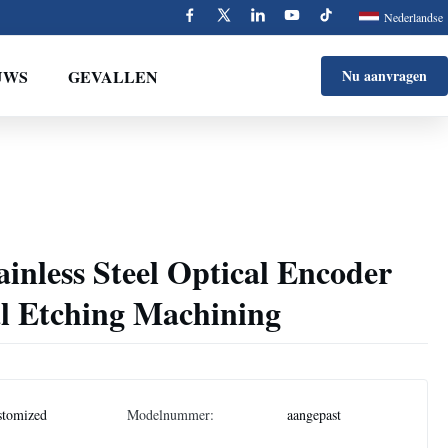
Nederlandse
UWS
GEVALLEN
Nu aanvragen
inless Steel Optical Encoder
al Etching Machining
stomized
Modelnummer:
aangepast