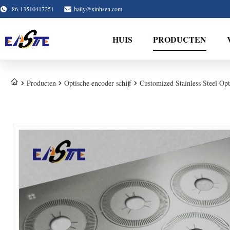
-86-13510417251
haily@xinhsen.com
HUIS
PRODUCTEN
Producten
Optische encoder schijf
Customized Stainless Steel Op