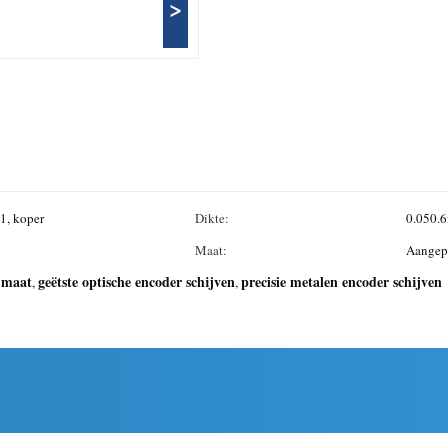
>
01, koper
Dikte:
0.050.
Maat:
Aangep
p maat
geëtste optische encoder schijven
precisie metalen encoder schijven
,
,