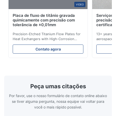
VIDEO
Placa de fluxo de titânio gravada
Serviços d
quimicamente com precisão com
precisão 
tolerância de ±0,01mm
certificad
Precision-Etched Titanium Flow Plates for
13+ years ex
Heat Exchangers with High-Corrosion
aerospace, m
Resistance Flow Plate Overview Xinhaisen
applications.
Technology specializes in manufacturing
solutions wi
Contato agora
high-precision chemically etched flow
instant quo
plates for plastic injection molding, die
for High-Pe
casting, and other industrial applications.
Industries 
Our flow plates offer superior flow control,
solutions po
exceptional durability, and precise channel
components
geometries that optimize material
(heat-resist
distribution in production processes. Flow
structural 
Peça umas citações
Plate Features Complex, Burr
(surgical to
Por favor, use o nosso formulário de contato online abaixo
se tiver alguma pergunta, nossa equipe vai voltar para
você o mais rápido possível.