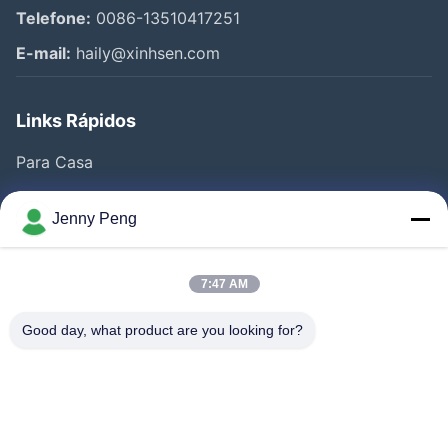
Telefone:
0086-13510417251
E-mail:
haily@xinhsen.com
Links Rápidos
Para Casa
Produtos
Jenny Peng
Vídeos
Quem Somos
7:47 AM
Fábrica
Good day, what product are you looking for?
Controle De Qualidade
Fale Conosco
Notícias
Casos