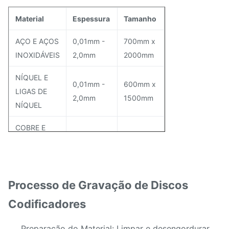
Material
Espessura
Tamanho
AÇO E AÇOS
0,01mm -
700mm x
INOXIDÁVEIS
2,0mm
2000mm
NÍQUEL E
0,01mm -
600mm x
LIGAS DE
2,0mm
1500mm
NÍQUEL
COBRE E
0,01mm -
600mm x
LIGAS DE
2,0mm
1500mm
COBRE
0,01mm -
600mm x
Processo de Gravação de Discos
ALUMÍNIO
1,5mm
1500mm
Codificadores
TITÂNIO E
0,01mm -
700mm x
LIGAS DE
Preparação do Material: Limpar e desengordurar