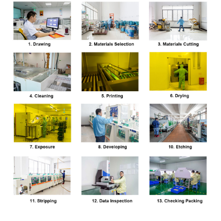
et
: Appliquer
disques
dégraisser
une résine
encodeurs
les tôles
sensible aux
métalliques.
UV.