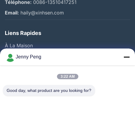
Téléphone:
0086-13510417251
Email:
haily@xinhsen.com
Liens Rapides
À La Maison
Produits
Jenny Peng
Vidéos
A Propos De Nous
3:22 AM
Visite D'usine
Good day, what product are you looking for?
Contrôle De La Qualité
Contact
Nouvelles
Les Affaires