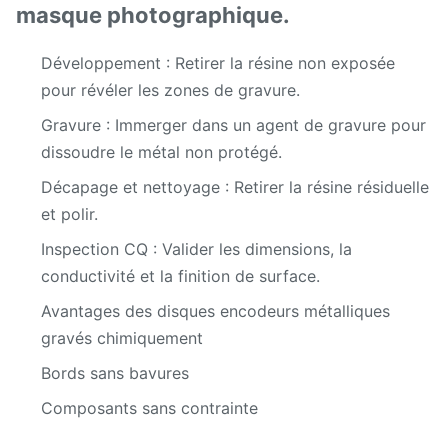
les tôles
masque photographique.
métalliques.
Développement : Retirer la résine non exposée
Préparation
pour révéler les zones de gravure.
du matériau
Gravure : Immerger dans un agent de gravure pour
: Nettoyer
700 mm x
dissoudre le métal non protégé.
ALUMINIUM
et
2000 mm
dégraisser
Décapage et nettoyage : Retirer la résine résiduelle
les tôles
et polir.
métalliques.
Inspection CQ : Valider les dimensions, la
conductivité et la finition de surface.
TITANE ET
0,01 mm -
700 mm x
ALLIAGES DE
Avantages des disques encodeurs métalliques
2,0 mm
2000 mm
TITANE
gravés chimiquement
Bords sans bavures
Préparation
Application
du matériau
de résine
Composants sans contrainte
Processus de
: Nettoyer
photosensible
gravure des