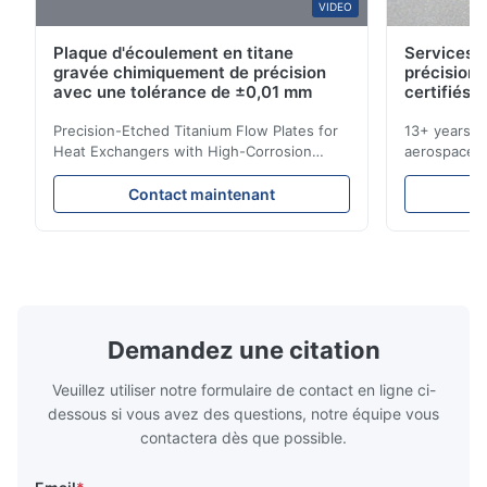
VIDEO
Plaque d'écoulement en titane
Services d
gravée chimiquement de précision
précision 
avec une tolérance de ±0,01 mm
certifiés 
Precision-Etched Titanium Flow Plates for
13+ years ex
Heat Exchangers with High-Corrosion
aerospace, m
Resistance Flow Plate Overview Xinhaisen
applications.
Technology specializes in manufacturing
solutions wi
Contact maintenant
high-precision chemically etched flow
instant quo
plates for plastic injection molding, die
for High-Pe
casting, and other industrial applications.
Industries 
Our flow plates offer superior flow control,
solutions po
exceptional durability, and precise channel
components
geometries that optimize material
(heat-resist
distribution in production processes. Flow
structural 
Demandez une citation
Plate Features Complex, Burr
(surgical to
Veuillez utiliser notre formulaire de contact en ligne ci-
dessous si vous avez des questions, notre équipe vous
contactera dès que possible.