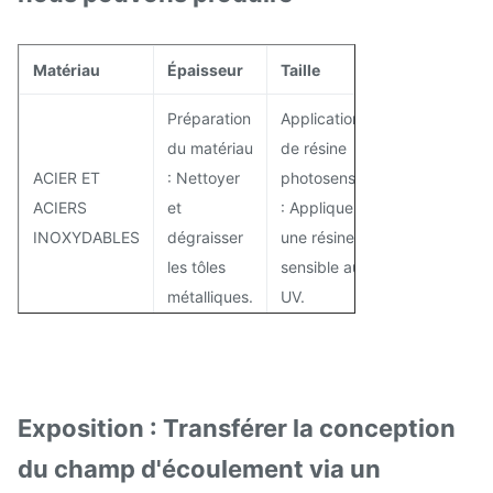
Matériau
Épaisseur
Taille
Préparation
Application
du matériau
de résine
ACIER ET
: Nettoyer
photosensible
ACIERS
et
: Appliquer
INOXYDABLES
dégraisser
une résine
les tôles
sensible aux
métalliques.
UV.
Préparation
du matériau
CUIVRE ET
: Nettoyer
700 mm x
Exposition : Transférer la conception
ALLIAGES DE
et
2000 mm
du champ d'écoulement via un
CUIVRE
dégraisser