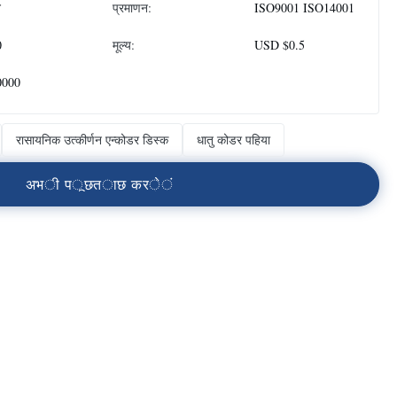
न
प्रमाणन:
ISO9001 ISO14001
0
मूल्य:
USD $0.5
0000
रासायनिक उत्कीर्णन एन्कोडर डिस्क
धातु कोडर पहिया
अ
भ
ी
प
ू
छ
त
ा
छ
क
र
े
ं