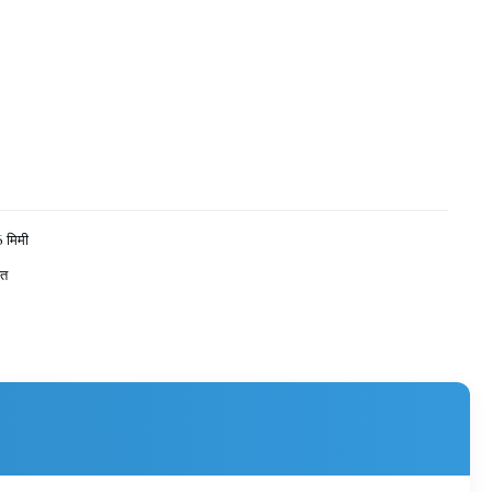
 मिमी
ित