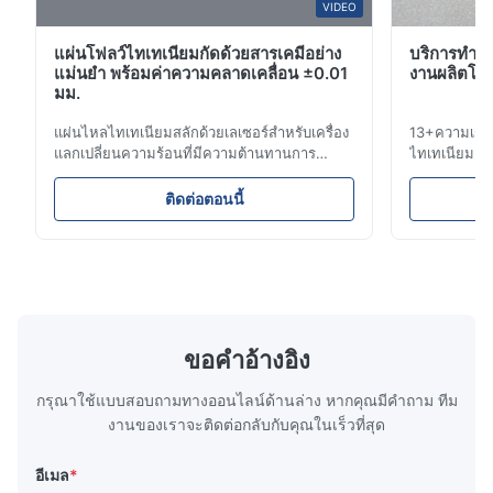
O*r
VIDEO
O
แผ่นโฟลว์ไทเทเนียมกัดด้วยสารเคมีอย่าง
บริการทําเ
Jan 9.2026
แม่นยำ พร้อมค่าความคลาดเคลื่อน ±0.01
งานผลิตโลห
Very good quality product, and great service, would definitely
มม.
use this manufacturer again
แผ่นไหลไทเทเนียมสลักด้วยเลเซอร์สำหรับเครื่อง
13+ความเชี่
แลกเปลี่ยนความร้อนที่มีความต้านทานการ
ไทเทเนียม ส
Aaron
กัดกร่อนสูง ภาพรวมแผ่นไหลXinhaisen
การแพทย์และ
A
Technology เชี่ยวชาญในการผลิตแผ่นไหลสลัก
การแก้ไขรอบค
ติดต่อตอนนี้
ด้วยสารเคมีความแม่นยำสูงสำหรับการฉีด
ข้อเสนอทันที!
Dec 10.2025
พลาสติก การหล่อแบบแม่พิมพ์ และการใช้งาน
รับการใช้งานท
Good comunication, fullfilled as expected. Fully satisfied.
ทางอุตสาหกรรมอื่นๆ แผ่นไหลของเรามีการ
เรา รับใช้ โ
ควบคุมการไหลที่เหนือกว่า ความทนท...
ขอคําอ้างอิง
กรุณาใช้แบบสอบถามทางออนไลน์ด้านล่าง หากคุณมีคําถาม ทีม
งานของเราจะติดต่อกลับกับคุณในเร็วที่สุด
อีเมล
*