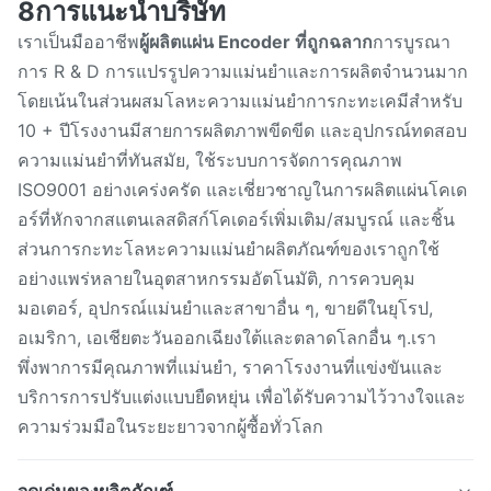
8การแนะนําบริษัท
เราเป็นมืออาชีพ
ผู้ผลิตแผ่น Encoder ที่ถูกฉลาก
การบูรณา
การ R & D การแปรรูปความแม่นยําและการผลิตจํานวนมาก
โดยเน้นในส่วนผสมโลหะความแม่นยําการกะทะเคมีสําหรับ
10 + ปีโรงงานมีสายการผลิตภาพขีดขีด และอุปกรณ์ทดสอบ
ความแม่นยําที่ทันสมัย, ใช้ระบบการจัดการคุณภาพ
ISO9001 อย่างเคร่งครัด และเชี่ยวชาญในการผลิตแผ่นโคเด
อร์ที่หักจากสแตนเลสดิสก์โคเดอร์เพิ่มเติม/สมบูรณ์ และชิ้น
ส่วนการกะทะโลหะความแม่นยําผลิตภัณฑ์ของเราถูกใช้
อย่างแพร่หลายในอุตสาหกรรมอัตโนมัติ, การควบคุม
มอเตอร์, อุปกรณ์แม่นยําและสาขาอื่น ๆ, ขายดีในยุโรป,
อเมริกา, เอเชียตะวันออกเฉียงใต้และตลาดโลกอื่น ๆ.เรา
พึ่งพาการมีคุณภาพที่แม่นยํา, ราคาโรงงานที่แข่งขันและ
บริการการปรับแต่งแบบยืดหยุ่น เพื่อได้รับความไว้วางใจและ
ความร่วมมือในระยะยาวจากผู้ซื้อทั่วโลก