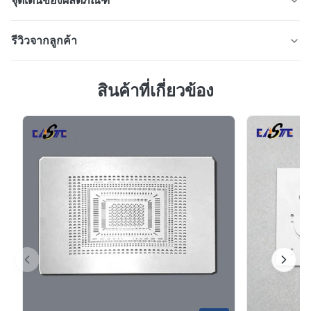
จุดเด่นของผลิตภัณฑ์
ไดสก์ Encoder ที่ถูกขีดขีดขีดขีดขีดขีดขีดขีดขีดขีดขีดขีดขีด
รีวิวจากลูกค้า
ขีดขีดขีดขีดขีดขีดขีดขีดขีดขีด ขีดขีดขีดขีดขีดขีดขีดขีดขีด
ขีด ขีดขีดขีดขีดขีดขีดขีดขีดขีดขีดขีดขีดขีด 2. ภาพรวม
5.0
สินค้า ของเราไดสก์โคเดอร์ที่หักใช้เทคโนโลยีถักภาพเคมีมือ
สินค้าที่เกี่ยวข้อง
จาก 50 รีวิวล่าสุด
อาชีพ ซึ่งเป็นองค์ประกอบความแม่นยําหลักที่ใช้เป็นพิเศษ
5
100%
สําหรับระบบโคเดอร์ห...
4
0
3
0
2
0
1
0
David
D
Jan 26.2026
The product is ultra-precision.