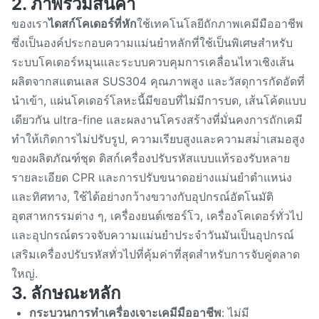
2. ภาพรวมสินค้า
ของเรา
ไดสก์โคเดอร์ที่หัก
ใช้เทคโนโลยีถักภาพเคมีมืออาชีพ
ซึ่งเป็นองค์ประกอบความแม่นยําหลักที่ใช้เป็นพิเศษสําหรับ
ระบบโคเดอร์หมุนและระบบควบคุมการเคลื่อนไหวเชิงเส้น
ผลิตจากสแตนเลส SUS304 คุณภาพสูง และวัสดุการกัดอัดที่
นําเข้า, แผ่นโคเดอร์โลหะนี้มีขอบที่ไม่มีการบด, เส้นโค้ดแบบ
เดียวกัน ultra-fine และผลงานโครงสร้างที่มั่นคงการถักเคมี
ทําให้เกิดการไม่ปรับรูป, ความเรียบสูงและความสม่ําเสมอสูง
ของผลิตภัณฑ์ชุด ดิสก์เครื่องปรับรหัสแบบแท้รองรับหลาย
รายละเอียด CPR และการปรับขนาดอย่างแม่นยําตําแหน่ง
และทิศทาง, ใช้ได้อย่างกว้างขวางกับอุปกรณ์อัตโนมัติ
อุตสาหกรรมต่าง ๆ, เครื่องยนต์เซอร์โว, เครื่องโคเดอร์ทั่วไป
และอุปกรณ์ตรวจจับความแม่นยําประจําวันมันเป็นอุปกรณ์
เสริมเครื่องปรับรหัสทั่วไปที่คุ้มค่าที่สุดสําหรับการจับคู่ตลาด
ใหญ่.
3. ลักษณะหลัก
กระบวนการทําเครื่องเจาะเคมีมืออาชีพ
: ไม่มี