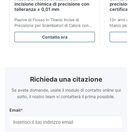
incisione chimica di precisione con
precisione
Very good quality product, and great service, would definitely
tolleranza ± 0,01 mm
certificati
use this manufacturer again
Piastre di Flusso in Titanio Incise di
13+ anni di 
Precisione per Scambiatori di Calore con
titanio per a
Aaron
Elevata Resistenza alla Corrosione
mediche e in
A
Panoramica delle Piastre di FlussoXinhaisen
soluzioni fu
Contatto ora
Technology è specializzata nella
competitivi.
Dec 10.2025
produzione di piastre di flusso ad alta
istantaneo! S
Good comunication, fullfilled as expected. Fully satisfied.
precisione incise chimicamente per lo
per applicaz
stampaggio a iniezione di ...
...
Richieda una citazione
Se avete domande, usate il modulo di contatto online qui
sotto, il nostro team vi contatterà il prima possibile.
Email
*