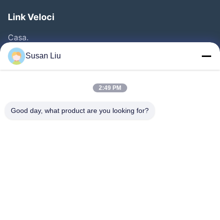
Link Veloci
Casa.
Prodotti
Susan Liu
Video
Chi Siamo
2:49 PM
Fatory Tour
Good day, what product are you looking for?
Controllo Della Qualità
Contattaci
Notizie
Casi
Seguiteci.