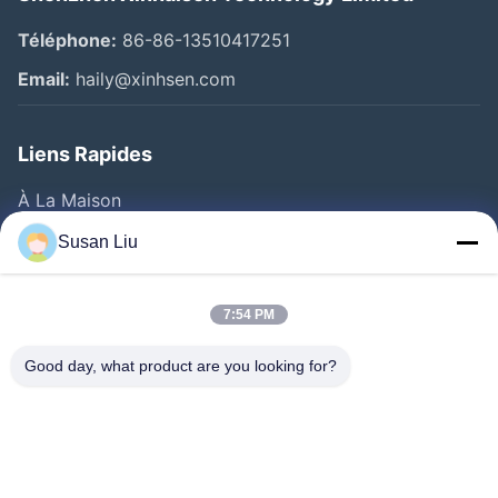
Téléphone:
86-86-13510417251
Email:
haily@xinhsen.com
Liens Rapides
À La Maison
Produits
Susan Liu
Vidéos
A Propos De Nous
7:54 PM
Visite D'usine
Good day, what product are you looking for?
Contrôle De La Qualité
Contact
Nouvelles