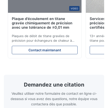
O*r
VIDEO
O
Plaque d'écoulement en titane
Services d
Jan 9.2026
gravée chimiquement de précision
précision 
Very good quality product, and great service, would definitely
avec une tolérance de ±0,01 mm
certifiés 
use this manufacturer again
Plaques de débit de titane gravées de
13+ années 
précision pour échangeurs de chaleur à
titane pour 
Aaron
haute résistance à la corrosion Vue d'
médicales et
A
ensemble de la plaque de débitXinhaisen
solutions c
Contact maintenant
Technology est spécialisée dans la
livraison co
Dec 10.2025
fabrication de plaques d'écoulement
instantané !
Good comunication, fullfilled as expected. Fully satisfied.
gravées chimiquement de haute précision
pour applic
pour le moulage par injection ...
Secteurs que
Demandez une citation
Veuillez utiliser notre formulaire de contact en ligne ci-
dessous si vous avez des questions, notre équipe vous
contactera dès que possible.